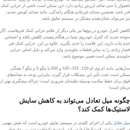
ناهموار یا حتی صاف لرزش زیادی دارد، این ممکن است ناشی از خرابی کمک
فنر باشد. همچنین صدای غیرعادی هنگام رانندگی، مانند صدای کوبش شدید،
نیز می‌تواند نشان‌دهنده مشکل در سیستم تعلیق باشد.
کاهش کنترل خودرو در پیچ‌ها نیز یکی دیگر از علائم خرابی کمک فنرهاست. اگر
متوجه شدید که کنترل خودروی شما در هنگام پیچیدن کاهش یافته و احساس
عدم ثبات دارید، این علامت را جدی بگیرید. علاوه بر این، خرابی کمک فنر
فشار زیادی را به سایر قطعات جلوبندی وارد می‌کند و دلیل اصلی خرابی
جلوبندی ممکن است همین موضوع باشد.
مدل‌هایی مانند ام وی ام 110، 315، 530 و 550 یا تیگو 5 و تیگو 7 همگی
ممکن است تحت تأثیر این مشکلات قرار گیرند. بنابراین توجه به نشانه‌های
فوق برای حفظ سلامت وسیله نقلیه‌تان ضروری است؛ چراکه پیشگیری بهتر از
درمان است!
چگونه میل تعادل می‌تواند به کاهش سایش
لاستیک‌ها کمک کند؟
میل تعادل
یکی از اجزای کلیدی در سیستم تعلیق خودرو است که نقش مهمی
در کاهش سایش لاستیک‌ها ایفا می‌کند. با توزیع یکنواخت وزن بر روی چهار