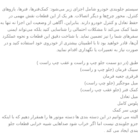
سیستم جلوبندی خودرو شامل اجزای زیر می‌شود: کمک‌فنرها، فنرها، بازوهای
کنترل، محور چرخ‌ها و دیگر اتصالات. هر یک از این قطعات نقش مهمی در
حفظ تعادل و کنترل خودرو دارند. بنابراین، آگاهی از وضعیت این اجزا نه تنها به
شما کمک می‌کند تا مشکلات احتمالی را شناسایی کنید بلکه می‌تواند ایمنی
سفرهای شما را نیز تضمین نماید. با شناخت دقیق این قطعات و نحوه عملکرد
آن‌ها، قادر خواهید بود تا با اطمینان بیشتری از خودروی خود استفاده کنید و در
صورت نیاز به تعمیرات یا نگهداری اقدام نمایید.
طبق (در دو سمت جلو چپ و راست و عقب چپ راست )
سیبک فرمان (جلو چپ و راست)
قرقری جعبه فرمان
میل موجگیر (جلو چپ راست)
کمک فنر (جلو عقب چپ راست)
میل تعادل
پلوس کامل
توپی سر کمک
البته می توانیم در این دسته بندی ها دسته موتور ها را همقرار دهیم که با اینکه
جزو جلوبندی نیست اما اگر خراب شود صداهایی شبیه خرابی قطعات جلو
بندی ایجاد می کند .