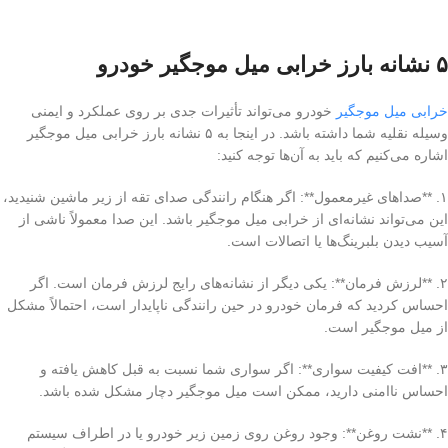
۵ نشانه بارز خرابی میل موجگیر خودرو
خرابی میل موجگیر
خودرو می‌تواند تأثیرات جدی بر روی عملکرد و ایمنی
وسیله نقلیه شما داشته باشد. در اینجا به ۵ نشانه بارز خرابی میل موجگیر
اشاره می‌کنیم که باید به آن‌ها توجه کنید:
۱. **صداهای غیرمعمول**: اگر هنگام رانندگی صدای تقه از زیر ماشین شنیدید،
این می‌تواند نشانه‌ای از خرابی میل موجگیر باشد. این صدا معمولاً ناشی از
آسیب دیدن بلبرینگ‌ها یا اتصالات است.
۲. **لرزش فرمان**: یکی دیگر از نشانه‌های رایج لرزش فرمان است. اگر
احساس کردید که فرمان خودرو در حین رانندگی ناپایدار است، احتمالاً مشکل
از میل موجگیر است.
۳. **افت کیفیت سواری**: اگر سواری شما نسبت به قبل کاهش یافته و
احساس ناامنی دارید، ممکن است میل موجگیر دچار مشکل شده باشد.
۴. **نشت روغن**: وجود روغن روی زمین زیر خودرو یا در اطراف سیستم