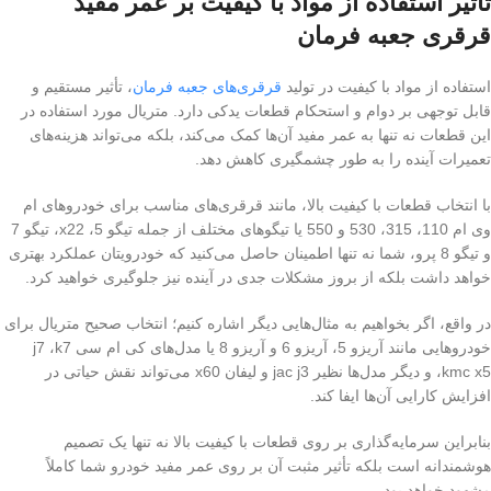
تأثیر استفاده از مواد با کیفیت بر عمر مفید
قرقری جعبه فرمان
استفاده از مواد با کیفیت در تولید
قرقری‌های جعبه فرمان
، تأثیر مستقیم و
قابل توجهی بر دوام و استحکام قطعات یدکی دارد. متریال مورد استفاده در
این قطعات نه تنها به عمر مفید آن‌ها کمک می‌کند، بلکه می‌تواند هزینه‌های
تعمیرات آینده را به طور چشمگیری کاهش دهد.
با انتخاب قطعات با کیفیت بالا، مانند قرقری‌های مناسب برای خودروهای ام
وی ام 110، 315، 530 و 550 یا تیگوهای مختلف از جمله تیگو 5، x22، تیگو 7
و تیگو 8 پرو، شما نه تنها اطمینان حاصل می‌کنید که خودرویتان عملکرد بهتری
خواهد داشت بلکه از بروز مشکلات جدی در آینده نیز جلوگیری خواهید کرد.
در واقع، اگر بخواهیم به مثال‌هایی دیگر اشاره کنیم؛ انتخاب صحیح متریال برای
خودروهایی مانند آریزو 5، آریزو 6 و آریزو 8 یا مدل‌های کی ام سی j7 ،k7
،kmc x5 و دیگر مدل‌ها نظیر jac j3 و لیفان x60 می‌تواند نقش حیاتی در
افزایش کارایی آن‌ها ایفا کند.
بنابراین سرمایه‌گذاری بر روی قطعات با کیفیت بالا نه تنها یک تصمیم
هوشمندانه است بلکه تأثیر مثبت آن بر روی عمر مفید خودرو شما کاملاً
مشهود خواهد بود.