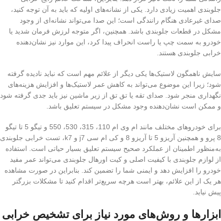
جلوبندی اهمیت زیادی دارد. یکی از نشانه‌های اولیه که باید به آن توجه کنید،
صدای غیرعادی هنگام رانندگی است؛ این صدا می‌تواند نشانه‌ای از وجود
مشکل در قطعات جلوبندی باشد. همچنین، اگر متوجه لرزش فرمان شدید یا
خودرو به سمت چپ یا راست انحراف پیدا کرد، این موارد نیز نشان‌دهنده
خرابی جلوبندی هستند.
سایش ناهمگون لاستیک‌ها یکی دیگر از علائم مهم است که نباید نادیده گرفته
شود؛ زیرا این موضوع می‌تواند به کاهش عمر لاستیک‌ها و افزایش هزینه‌های
نگهداری منجر شود. صدای تقه یا تق تق از زیر ماشین نیز باید جدی گرفته شود
و ممکن است نشان‌دهنده وجود مشکل در سیستم تعلیق باشد.
برای خودروهای مختلف مانند ام وی ام 110، 315، 530، 550 و تیگو 5 تا تیگو
8 پرو و همچنین آریزو 5 تا آریزو 8 و کی ام سی j7 و k7، تست خرابی جلوبندی
به‌منظور اطمینان از عملکرد صحیح سیستم تعلیق بسیار حیاتی است. استفاده
از لوازم جلوبندی با کیفیت اصلی و کیت اورهال جلوبندی می‌تواند عمر مفید
خودرو را افزایش دهد و ایمنی شما را تضمین کند. بنابراین در صورت مشاهده
هر یک از این علائم، بهتر است هرچه سریع‌تر اقدام کنید تا مشکلات بزرگتر
پیش نیاید.
ابزارها و روش‌های مورد نیاز برای تشخیص خرابی