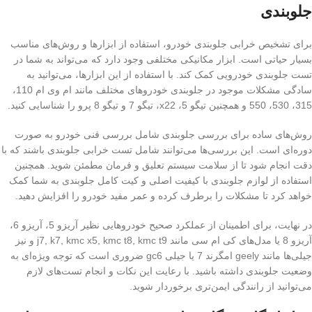
جلوبندی
برای تشخیص خرابی جلوبندی خودرو، استفاده از ابزارها و روش‌های مناسب
بسیار حیاتی است. ابزار مکانیکی مختلفی وجود دارد که می‌تواند به شما در
تست جلوبندی خودرویی کمک کند. با استفاده از این ابزارها، می‌توانید به
سادگی مشکلات موجود در جلوبندی خودروهای مختلف مانند ام وی ام 110،
315، 530، 550 و همچنین تیگو 5، x22، تیگو 7 و تیگو 8 پرو را شناسایی کنید.
روش‌های ساده برای بررسی جلوبندی شامل بررسی فنی خودرو به صورت
دوره‌ای است. این بررسی‌ها می‌توانند شامل تست خرابی جلوبندی باشند که با
دقت انجام شود تا از سلامت سیستم تعلیق و فرمان مطمئن شوید. همچنین
استفاده از لوازم جلوبندی با کیفیت اصلی و کیت کامل جلوبندی به شما کمک
خواهد کرد تا مشکلات را برطرف کرده و عمر مفید خودرو را افزایش دهید.
در نهایت، برای اطمینان از عملکرد صحیح خودروهایی نظیر آریزو 5، آریزو 6،
آریزو 8 یا مدل‌های کی ام سی مانند j7, k7, kmc x5, kmc t8, kmc t9 و نیز
جیلی‌ها مانند geely امگرند 7 یا جیلی gc6 ضروری است که توجه ویژه‌ای به
وضعیت جلوبندی داشته باشید. با رعایت این نکات و انجام تست‌های لازم
می‌توانید از رانندگی ایمن‌تری برخوردار شوید.