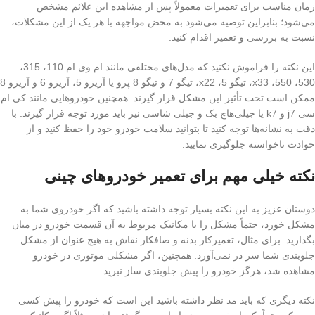
زمان مناسب برای تعمیرات معمولاً پس از مشاهده این علائم مشخص
می‌شود؛ بنابراین توصیه می‌شود به محض مواجهه با هر یک از این مشکلات،
نسبت به بررسی و تعمیر اقدام کنید.
این نکته را فراموش نکنید که مدل‌های مختلفی مانند ام وی ام 110، 315،
530، 550، x33، تیگو 5، x22، تیگو 7 و تیگو 8 پرو یا آریزو 5، آریزو 6 و آریزو 8
ممکن است تحت تأثیر این مشکل قرار گیرند. همچنین خودروهایی مانند کی ام
سی j7 و k7 یا جیلی‌هاچ بک و جیلی شاسی نیز باید مورد توجه قرار گیرند. با
دقت به نشانه‌ها توجه کنید تا بتوانید سلامت خودرو خود را حفظ کنید و از
حوادث ناخواسته جلوگیری نمایید.
نکته خیلی مهم برای تعمیر خودروهای چینی
دوستان عزیز به این نکته بسیار توجه داشته باشید که اگر خودروی شما به
مشکل خورد، حتماً مشکل را با مکانیک مربوط به آن قسمت خودرو در میان
بگذارید. برای مثال، تعمیرکار بدنه و صافکار نقاش به هیچ عنوان از مشکل
جلوبندی شما سر در نمی‌آورد. همچنین، اگر مشکلی موتوری در خودرو
مشاهده شد، هرگز خودرو را پیش جلوبندی ساز نبرید.
نکته دیگری که باید مد نظر داشته باشید این است که خودرو را پیش کسی