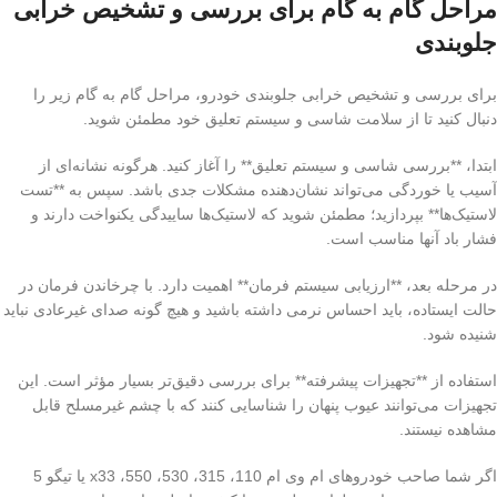
مراحل گام به گام برای بررسی و تشخیص خرابی
جلوبندی
برای بررسی و تشخیص خرابی جلوبندی خودرو، مراحل گام به گام زیر را
دنبال کنید تا از سلامت شاسی و سیستم تعلیق خود مطمئن شوید.
ابتدا، **بررسی شاسی و سیستم تعلیق** را آغاز کنید. هرگونه نشانه‌ای از
آسیب یا خوردگی می‌تواند نشان‌دهنده مشکلات جدی باشد. سپس به **تست
لاستیک‌ها** بپردازید؛ مطمئن شوید که لاستیک‌ها ساییدگی یکنواخت دارند و
فشار باد آنها مناسب است.
در مرحله بعد، **ارزیابی سیستم فرمان** اهمیت دارد. با چرخاندن فرمان در
حالت ایستاده، باید احساس نرمی داشته باشید و هیچ گونه صدای غیرعادی نباید
شنیده شود.
استفاده از **تجهیزات پیشرفته** برای بررسی دقیق‌تر بسیار مؤثر است. این
تجهیزات می‌توانند عیوب پنهان را شناسایی کنند که با چشم غیرمسلح قابل
مشاهده نیستند.
اگر شما صاحب خودروهای ام وی ام 110، 315، 530، 550، x33 یا تیگو 5