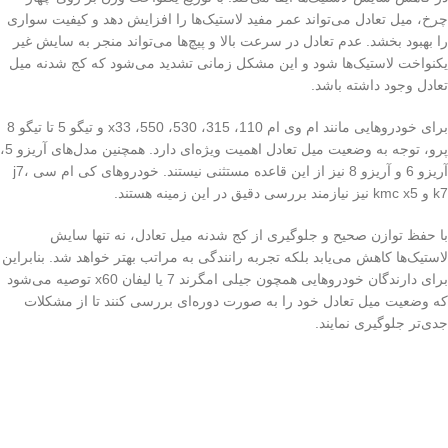
چرخ، میل تعادل می‌تواند عمر مفید لاستیک‌ها را افزایش دهد و کیفیت سواری
را بهبود بخشد. عدم تعادل در سرعت بالا و پیچ‌ها می‌تواند منجر به سایش غیر
یکنواخت لاستیک‌ها شود و این مشکل زمانی تشدید می‌شود که کج شدنه میل
تعادل وجود داشته باشد.
برای خودروهایی مانند ام وی ام 110، 315، 530، 550، x33 و تیگو 5 تا تیگو 8
پرو، توجه به وضعیت میل تعادل اهمیت ویژه‌ای دارد. همچنین مدل‌های آریزو 5،
آریزو 6 و آریزو 8 نیز از این قاعده مستثنی نیستند. خودروهای کی ام سی j7،
k7 و kmc x5 نیز نیازمند بررسی دقیق در این زمینه هستند.
با حفظ توازن صحیح و جلوگیری از کج شدنه میل تعادل، نه تنها سایش
لاستیک‌ها کاهش می‌یابد بلکه تجربه رانندگی به مراتب بهتر خواهد شد. بنابراین
برای دارندگان خودروهایی همچون جیلی امگرند 7 یا لیفان x60 توصیه می‌شود
که وضعیت میل تعادل خود را به صورت دوره‌ای بررسی کنند تا از مشکلات
جدی‌تر جلوگیری نمایند.