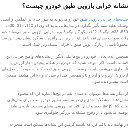
نشانه خرابی بازویی طبق خودرو چیست؟
نشانه‌های خرابی بازویی طبق
خودرو می‌تواند به طور جدی بر عملکرد و ایمنی
وسیله نقلیه شما تأثیر بگذارد. در مدل‌هایی مانند ام وی ام 110، 315، 530،
550، x33، تیگو 5، x22، تیگو 7 و تیگو 8 پرو، خرابی بازویی طبق می‌تواند خود
را به صورت صدای تقه یا تق تق از زیر پای راننده یا شاگرد نشان دهد. این صدا
معمولاً ناشی از پارگی بوش طبق یا خرابی سیبک زیر کمک است.
همچنین عدم تعادل خودرو در پیچ‌ها یکی دیگر از نشانه‌های واضح خرابی این
قسمت است. اگر متوجه شدید که خودرو در هنگام پیچیدن دچار لرزش یا
ناپایداری می‌شود، باید به وضعیت بازویی طبق توجه کنید. خصوصاً در مدل‌های
آریزو 5، آریزو 6 و آریزو 8 و همچنین کی ام سی j7 و k7 این مشکل ممکن
است بیشتر دیده شود.
از دیگر نشانه‌ها می‌توان به صدای تقه در پیچ‌ها اشاره کرد که معمولاً
نشان‌دهنده مشکلات جدی‌تری در سیستم تعلیق خودروست. برای مدل‌هایی
مانند jac j5، s5 جدید و لیفان 620 نیز بررسی منظم وضعیت بازویی طبق
توصیه می‌شود تا از وقوع مشکلات بزرگتر جلوگیری شود.
در نهایت باید تاکید کرد که نادیده گرفتن این نشانه‌ها ممکن است منجر به