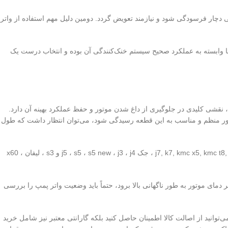
 دچار فرسودگی شود و نیازمند تعویض گردد. دومین دلیل مهم استفاده از واتر
ا وابسته به عملکرد صحیح سیستم خنک‌کنندگی آن بوده و انتخاب درست یک
 نقشی کلیدی در جلوگیری از داغ شدن موتور و حفظ عملکرد بهینه آن دارد.
10 هزار تا 150 هزار کیلومتر متغیر است. با این حال، اگر به طور منظم و مناسب به این قطعه رسیدگی شود، می‌توان انتظار داشت که طول
در خودروهای چینی نظیر ام وی ام 110، 315، 530، 550، x33، تیگو 5، x22، تیگو 7 و تیگو 8 پرو یا آریزو 5، آریزو 6 و آریزو 8 ، کی ام سی j7, k7, kmc x5, kmc t8, kmc t9, kmc sr3 ، جک j5 ، s5 ، s5 new ، j3 ، j4 و s3 ، لیفان x60 ،
 دمای موتور به طور ناگهانی بالا برود، حتماً باید وضعیت واتر پمپ را بررسی
توانید از اصالت کالا اطمینان حاصل کنید بلکه گارانتی معتبر نیز شامل خرید