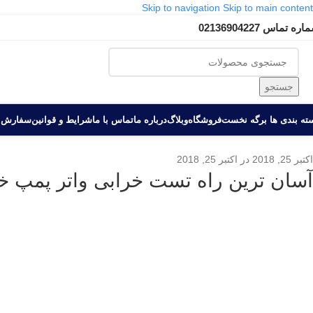
Skip to navigation
Skip to main content
ره تماس 02136904227
جستجو
ه بندی ها‏‏‎ ‎
برگه نخست
فروشگاه
وبلاگ
درباره ما
تماس با ما
شرایط و قوانین
سفارش 
اکتبر 25, 2018
در اکتبر 25, 2018
آسان ترین راه تست خرابی واتر پمپ خ