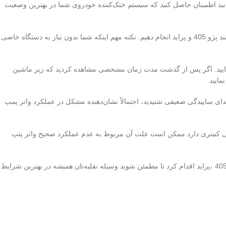
انید اطمینان حاصل کنید که سیستم خنک‌کننده خودروی شما در بهترین وضعیت
در این قسمت همچنین اشاره خواهیم کرد که چه علائمی ممکن است نشان‌دهنده خرابی باشند و چگونه تست‌هایی برای ارزیابی وضعیت واتر پمپ خودروها مانند پژو 405 و پراید انجام دهیم. نکته مهم اینکه شما بدون نیاز به دستگاه خاصی
نمایید. اگر پس از گذشت مدت زمان مشخصی مشاهده کردید که زیر ماشین
ایید.
ی ساییدگی ضعیفی شنیدید، احتمالاً نشان‌دهنده مشکل در عملکرد واتر پمپ
کنندگی کمتری دارد ممکن است علت آن مربوط به عدم عملکرد صحیح واتر پتپ
به طور کلی تست خرابی اتصالات و اجزای مختلف نظیر واتر پلنگداز پیچیده نیست و می‌توان با رعایت نکات بالا درباره تمامی مدل‌های مشابه مانند پژو 206 ،405 ،پراید اقدام کرد تا مطمئن شوید وسیله نقلیه‌تان همیشه در بهترین شرایط