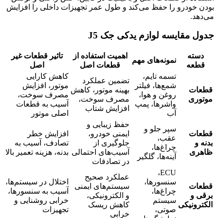
بودن خودرو را حفظ می‌کند و طول عمر تجهیزات داخلی را افزایش
می‌دهد.
جدول مقایسه لوازم یدکی جک J5
دسته
اهمیت استفاده از
تاثیر قطعات غیر
نمونه‌های مهم
قطعه
قطعات اصل
اصل
تسمه تایم،
کاهش کارایی
تضمین عملکرد
شمع‌ها، فیلتر
موتور، افزایش
قطعات
بهینه موتور، کاهش
روغن و هوا،
مصرف سوخت،
موتوری
مصرف سوخت،
واشرها، پمپ
آسیب به قطعات
افزایش شتاب
آب
اصلی موتور
حفظ زیبایی و
سپر جلو و
قطعات
ایمنی خودرو،
افزایش خطر
عقب،
بدنه و
جلوگیری از
تصادف، آسیب به
چراغ‌ها،
ظاهری
آسیب‌های احتمالی
بدنه، هزینه تعمیر بالا
آینه‌ها، گلگیر
در تصادفات
ECU،
عملکرد صحیح
سنسورها،
اختلال در سیستم‌ها،
قطعات
سیستم‌های ایمنی
چراغ‌ها،
آسیب به سنسورها،
برقی و
و الکترونیکی،
سیستم
خرابی روشنایی و
الکترونیکی
کاهش ریسک
صوتی،
تجهیزات
خرابی