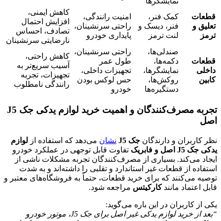
نمایشگرها
کاهش ایمنی،
قطعات
کمک فنر،
امنیت رانندگی،
افزایش احتمال
تعلیق و
فنر، دیسک و
راحتی سرنشینان،
تصادف، احساس
ترمز
لنت ترمز
پایداری خودرو
نارضایتی سرنشینان
صندلی‌ها،
راحتی سرنشینان،
کاهش راحتی،
قطعات
دکمه‌ها،
طول عمر
آسیب سریع‌تر به
داخلی
نمایشگرها،
تجهیزات داخلی،
تجهیزات، تجربه
کابین
روکش‌ها،
حس لوکس بودن
رانندگی نامطلوب
دستگیره‌ها
خودرو
تجربه مصرف‌کنندگان و اهمیت خرید لوازم یدکی جک J5
اصل
نظر کاربران و دارندگان
جک J5
نشان
می‌دهد که استفاده از
لوازم
یدکی جک J5 اصل و فابریک
تفاوت قابل توجهی در عملکرد خودرو
ایجاد می‌کند. بسیاری از مصرف‌کنندگان تجربه مشکلات ناشی از
استفاده از قطعات غیر استاندارد و تقلبی را داشته‌اند و به شدت
توصیه می‌کنند که برای خرید قطعات، حتماً به فروشگاه‌های معتبر و
قابل اعتماد مانند
کارکیتس
مراجعه شود.
یکی از کاربران در این باره می‌گوید:
“بعد از خرید لوازم یدکی غیر اصل برای جک J5، موتور خودرو