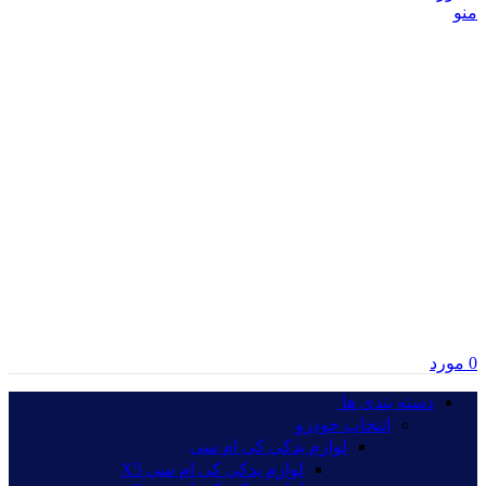
منو
0
مورد
دسته بندی ها‏‏‎ ‎
انتخاب خودرو
لوازم یدکی کی ام سی
لوازم یدکی کی ام سی X5