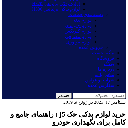
لوازم یدکی برلیانس H320
لوازم یدکی برلیانس H330
دسته بندی قطعات
لوازم بدنه
لوازم جلوبندی
لوازم گیربکس
لوازم مصرفی
لوازم موتوری
فروش عمده
برگه نخست
فروشگاه
وبلاگ
درباره ما
تماس با ما
شرایط و قوانین
سفارش عمده
جستجو
سپتامبر 17, 2025
در ژوئن 9, 2019
خرید لوازم یدکی جک j5 : راهنمای جامع و
کامل برای نگهداری خودرو