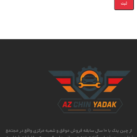
از چین یدک با 10 سال سابقه فروش موفق و شعبه مرکزی واقع در مجتمع