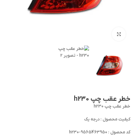
برای بزرگنمایی کلیک کنید
خطر عقب چپ h230
خطر عقب چپ h230
کیفیت محصول : درجه یک
کد محصول : h230-9565463950