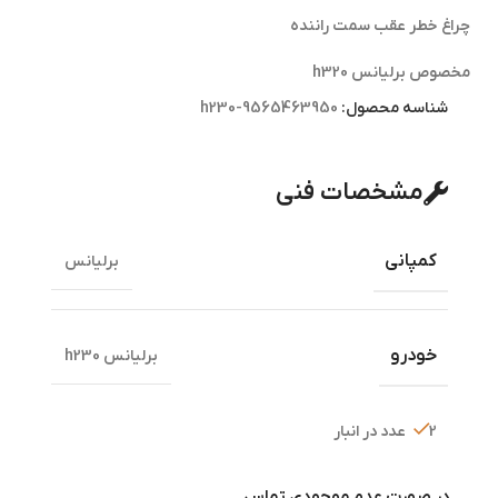
چراغ خطر عقب سمت راننده
مخصوص برلیانس h320
شناسه محصول:
h230-9565463950
مشخصات فنی
کمپانی
برلیانس
خودرو
برلیانس h230
2 عدد در انبار
در صورت عدم موجودی تماس