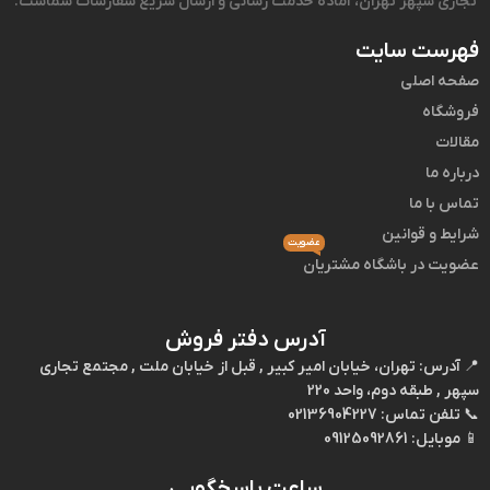
تجاری سپهر تهران، آماده خدمت رسانی و ارسال سریع سفارشات شماست.
فهرست سایت
صفحه اصلی
فروشگاه
مقالات
درباره ما
تماس با ما
شرایط و قوانین
عضویت
عضویت در باشگاه مشتریان
آدرس دفتر فروش
📍
آدرس:
تهران، خیابان امیر کبیر , قبل از خیابان ملت , مجتمع تجاری
سپهر , طبقه دوم، واحد 220
📞
تلفن تماس:
02136904227
📱
موبایل:
09125092861
ساعت پاسخگویی