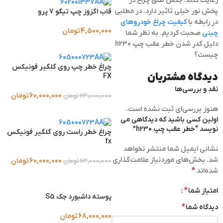
رعایت کنند. جنس طلق چراغ در
پخش نور خیلی تاثیر دارد. در مطلبی
قاب اگزوز چپ تیگو 7 پرو
در رابطه با
کیفیت چراغ خودروهای
4,500,000
تومان
چینی
صحبت کردیم. به نظر شما
دلیل کدر شدن خطر عقب چپ h230
چیست؟
چراغ خطر چپ روی گلگیر فونیکس
دیدگاه مشتریان
FX
نقد و بررسی‌ها
60,000,000
تومان
63,000,000
تومان
هنوز بررسی‌ای ثبت نشده است.
اولین کسی باشید که دیدگاهی می
نویسد “خطر عقب چپ h230”
چراغ خطر راست روی گلگیر فونیکس
fx
نشانی ایمیل شما منتشر نخواهد
شد.
بخش‌های موردنیاز علامت‌گذاری
60,000,000
تومان
63,000,000
تومان
*
شده‌اند
*
امتیاز شما
پوسته داشبورد جک S5
*
دیدگاه شما
68,000,000
تومان