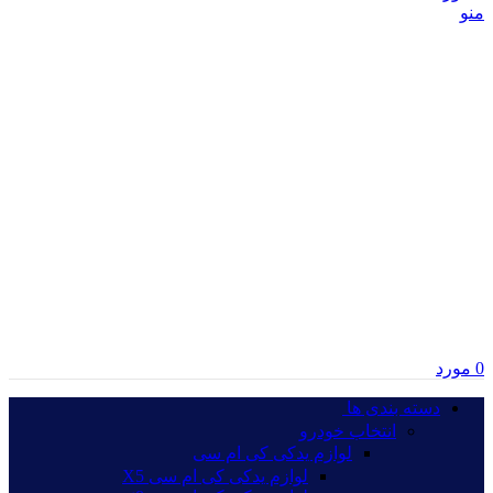
منو
0
مورد
دسته بندی ها‏‏‎ ‎
انتخاب خودرو
لوازم یدکی کی ام سی
لوازم یدکی کی ام سی X5