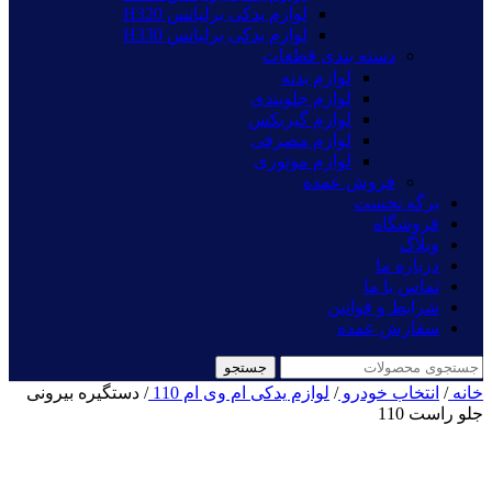
لوازم یدکی برلیانس H320
لوازم یدکی برلیانس H330
دسته بندی قطعات
لوازم بدنه
لوازم جلوبندی
لوازم گیربکس
لوازم مصرفی
لوازم موتوری
فروش عمده
برگه نخست
فروشگاه
وبلاگ
درباره ما
تماس با ما
شرایط و قوانین
سفارش عمده
جستجو
خانه
/
انتخاب خودرو
/
لوازم یدکی ام وی ام 110
/
دستگیره بیرونی
جلو راست 110