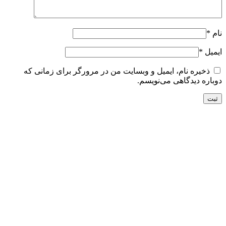
نام
*
ایمیل
*
ذخیره نام، ایمیل و وبسایت من در مرورگر برای زمانی که
دوباره دیدگاهی می‌نویسم.
محصولات مشابه
کوئل کی ام سی T8
امتیاز
5.00
از 5
7,000,000
تومان
–
9,000,000
تومان
محدوده قیمت: