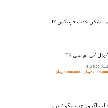
مه شکن عقب فونیکس fx
کوئل کی ام سی T8
امتیاز
5.00
از 5
7,000,000
تومان
–
9,000,000
تومان
قاب اگزوز چپ تیگو 7 پرو