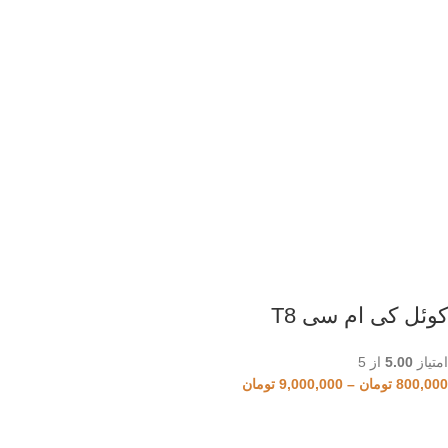
کوئل کی ام سی T8
امتیاز
5.00
از 5
800,000
تومان
–
9,000,000
تومان