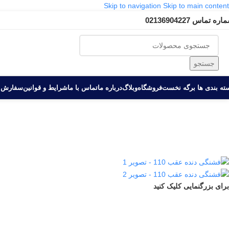
Skip to navigation
Skip to main content
ره تماس 02136904227
جستجو
ه بندی ها‏‏‎ ‎
برگه نخست
فروشگاه
وبلاگ
درباره ما
تماس با ما
شرایط و قوانین
سفارش 
برای بزرگنمایی کلیک کنید