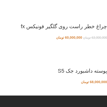
چراغ خطر راست روی گلگیر فونیکس fx
60,000,000
تومان
63,000,000
تومان
پوسته داشبورد جک S5
68,000,000
تومان