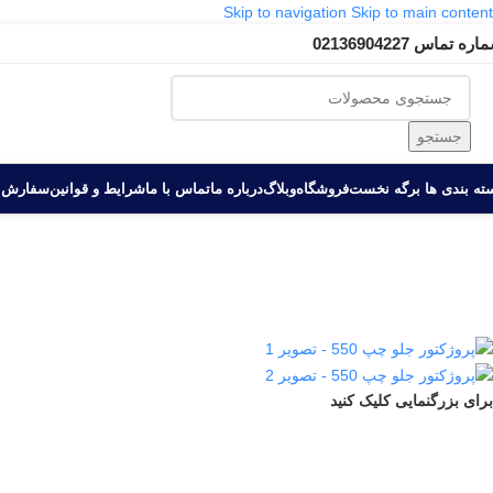
Skip to navigation
Skip to main content
ره تماس 02136904227
جستجو
ه بندی ها‏‏‎ ‎
برگه نخست
فروشگاه
وبلاگ
درباره ما
تماس با ما
شرایط و قوانین
سفارش 
برای بزرگنمایی کلیک کنید