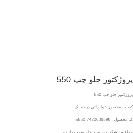
پروژکتور جلو چپ 550
پروژکتور جلو چپ 550
کیفیت محصول : وارداتی درجه یک
کد محصول : m550-7420639598
چراغ مه شکن زیر سپر جلو سمت راننده