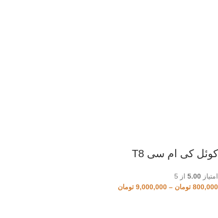
کوئل کی ام سی T8
امتیاز
5.00
از 5
800,000
تومان
–
9,000,000
تومان