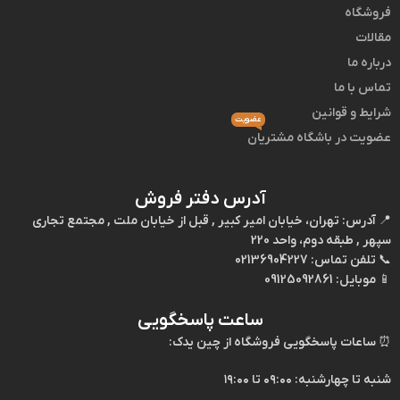
فروشگاه
مقالات
درباره ما
تماس با ما
شرایط و قوانین
عضویت
عضویت در باشگاه مشتریان
آدرس دفتر فروش
📍
آدرس:
تهران، خیابان امیر کبیر , قبل از خیابان ملت , مجتمع تجاری
سپهر , طبقه دوم، واحد 220
📞
تلفن تماس:
02136904227
📱
موبایل:
09125092861
ساعت پاسخگویی
⏰
ساعات پاسخگویی فروشگاه از چین یدک:
شنبه تا چهارشنبه: ۰۹:۰۰ تا ۱۹:۰۰