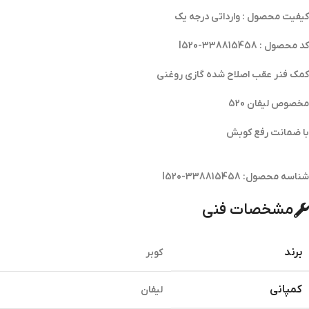
کیفیت محصول : وارداتی درجه یک
کد محصول : l520-338815458
کمک فنر عقب اصلاح شده گازی روغنی
مخصوص لیفان 520
با ضمانت رفع کوبش
شناسه محصول:
l520-338815458
مشخصات فنی
برند
کوبر
کمپانی
لیفان