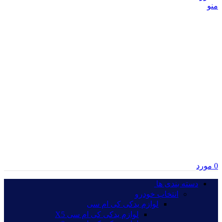
منو
0
مورد
دسته بندی ها‏‏‎ ‎
انتخاب خودرو
لوازم یدکی کی ام سی
لوازم یدکی کی ام سی X5