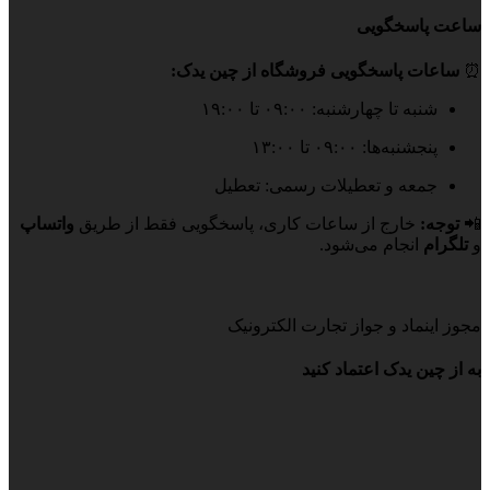
ساعت پاسخگویی
⏰
ساعات پاسخگویی فروشگاه از چین یدک:
شنبه تا چهارشنبه: ۰۹:۰۰ تا ۱۹:۰۰
پنجشنبه‌ها: ۰۹:۰۰ تا ۱۳:۰۰
جمعه و تعطیلات رسمی: تعطیل
📲
توجه:
خارج از ساعات کاری، پاسخگویی فقط از طریق
واتساپ
و
تلگرام
انجام می‌شود.
مجوز اینماد و جواز تجارت الکترونیک
به از چین یدک اعتماد کنید