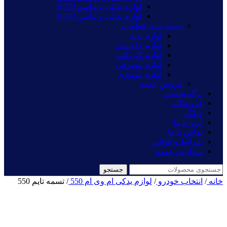
لوازم یدکی برلیانس H320
لوازم یدکی برلیانس H330
دسته بندی قطعات
لوازم بدنه
لوازم جلوبندی
لوازم گیربکس
لوازم مصرفی
لوازم موتوری
فروش عمده
برگه نخست
فروشگاه
وبلاگ
درباره ما
تماس با ما
شرایط و قوانین
سفارش عمده
جستجو
خانه
/
انتخاب خودرو
/
لوازم یدکی ام وی ام 550
/
تسمه تایم 550