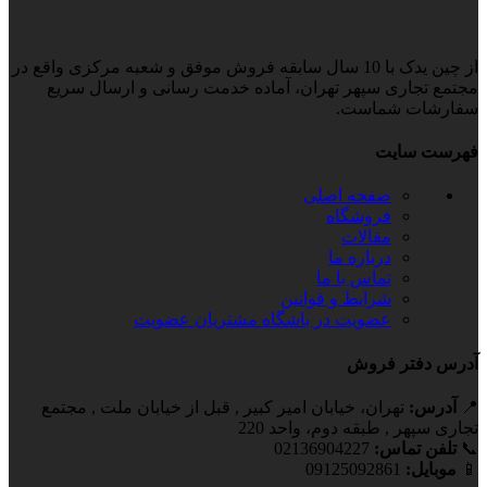
از چین یدک با 10 سال سابقه فروش موفق و شعبه مرکزی واقع در
مجتمع تجاری سپهر تهران، آماده خدمت رسانی و ارسال سریع
سفارشات شماست.
فهرست سایت
صفحه اصلی
فروشگاه
مقالات
درباره ما
تماس با ما
شرایط و قوانین
عضویت در باشگاه مشتریان
عضویت
آدرس دفتر فروش
📍
آدرس:
تهران، خیابان امیر کبیر , قبل از خیابان ملت , مجتمع
تجاری سپهر , طبقه دوم، واحد 220
📞
تلفن تماس:
02136904227
📱
موبایل:
09125092861