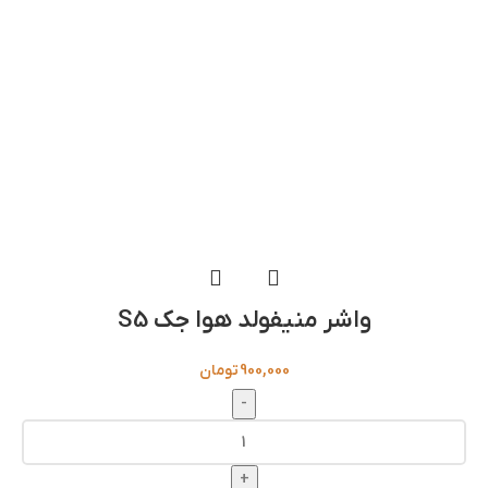
واشر منیفولد هوا جک S5
900,000
تومان
-
+