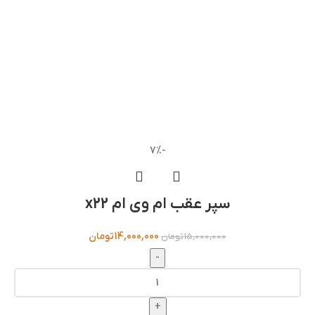
-7%
سپر عقب ام وی ام x22
14,000,000
تومان
15,000,000
تومان
-
+