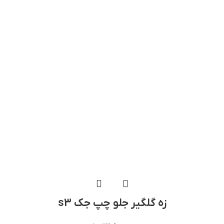
زه گلگیر جلو چپ جک s3