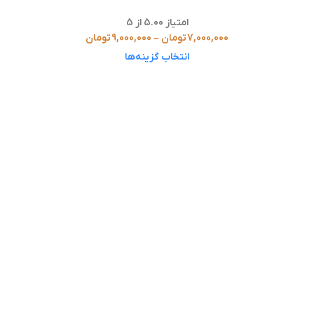
امتیاز
5.00
از 5
7,000,000
تومان
–
9,000,000
تومان
انتخاب گزینه‌ها