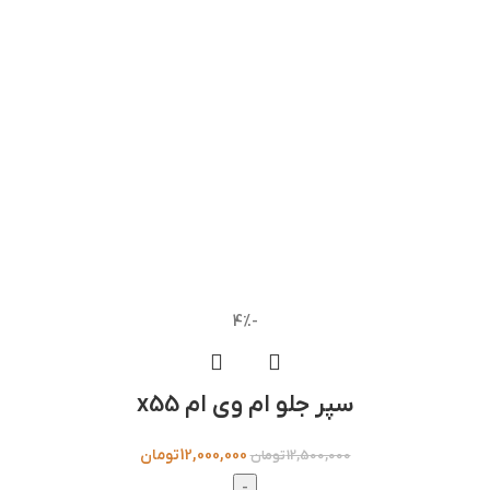
-4%
سپر جلو ام وی ام x55
12,000,000
تومان
12,500,000
تومان
-