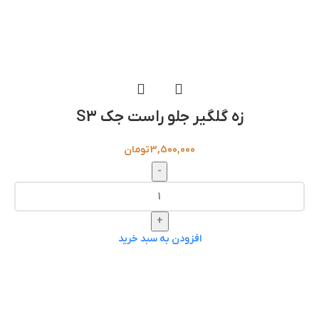
زه گلگیر جلو راست جک S3
3,500,000
تومان
-
+
افزودن به سبد خرید