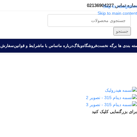
ره تماس 02136904227
Skip to navigation
Skip to main content
جستجو
ه بندی ها‏‏‎ ‎
برگه نخست
فروشگاه
وبلاگ
درباره ما
تماس با ما
شرایط و قوانین
سفارش 
برای بزرگنمایی کلیک کنید