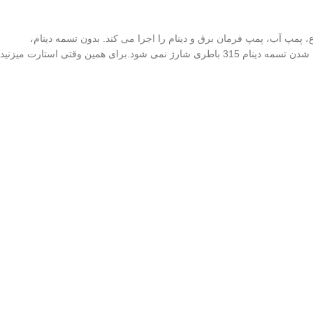
، پمپ آب، پمپ فرمان برق و دینام را اجرا می کند. بدون تسمه دینام،
سیستم تهویه مطبوع نمی‌توانست کار کند، مایع خنک‌کننده نمی‌توانست به موتور عرضه شود، باتری شارژ نمی‌شود و هدایت خودرو دشوار است.در صورت پاره شدن تسمه دینام 315 باطری شارژ نمی شود.برای همین وقتی استارت میزنید