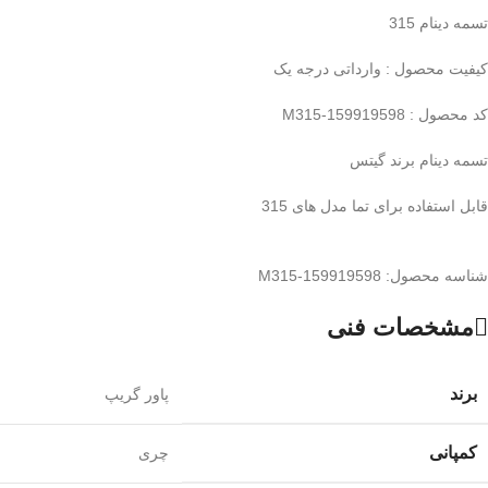
تسمه دینام 315
کیفیت محصول : وارداتی درجه یک
کد محصول : M315-159919598
تسمه دینام برند گیتس
قابل استفاده برای تما مدل های 315
شناسه محصول:
M315-159919598
مشخصات فنی
برند
پاور گریپ
کمپانی
چری