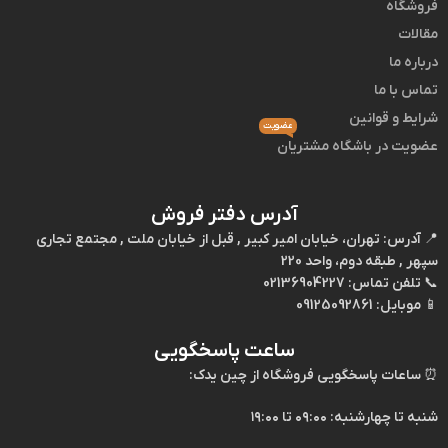
فروشگاه
مقالات
درباره ما
تماس با ما
شرایط و قوانین
عضویت
عضویت در باشگاه مشتریان
آدرس دفتر فروش
📍
آدرس:
تهران، خیابان امیر کبیر , قبل از خیابان ملت , مجتمع تجاری
سپهر , طبقه دوم، واحد 220
📞
تلفن تماس:
02136904227
📱
موبایل:
09125092861
ساعت پاسخگویی
⏰
ساعات پاسخگویی فروشگاه از چین یدک:
شنبه تا چهارشنبه: ۰۹:۰۰ تا ۱۹:۰۰