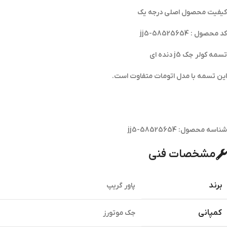
کیفیت محصول اصلی درجه یک
کد محصول : jj5-58525654
تسمه کولر جک j5 دنده ای
این تسمه با مدل اتومات متفاوت است.
شناسه محصول:
jj5-58525654
مشخصات فنی
برند
پاور گریپ
کمپانی
جک موتورز