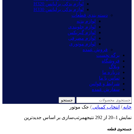
لوازم یدکی برلیانس H320
لوازم یدکی برلیانس H330
دسته بندی قطعات
لوازم بدنه
لوازم جلوبندی
لوازم گیربکس
لوازم مصرفی
لوازم موتوری
فروش عمده
برگه نخست
فروشگاه
وبلاگ
درباره ما
تماس با ما
شرایط و قوانین
سفارش عمده
جستجو
خانه
/
انتخاب کمپانی
/
جک موتور
نمایش 1–20 از 292 نتیجه
مرتب‌سازی بر اساس جدیدترین
جستحوی قطعه