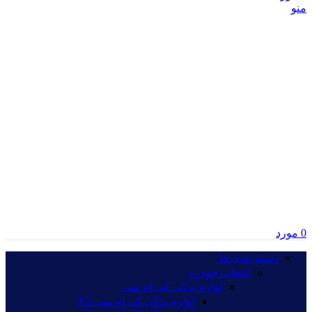
منو
0
مورد
دسته بندی ها‏‏‎ ‎
انتخاب خودرو
لوازم یدکی کی ام سی
لوازم یدکی کی ام سی X5