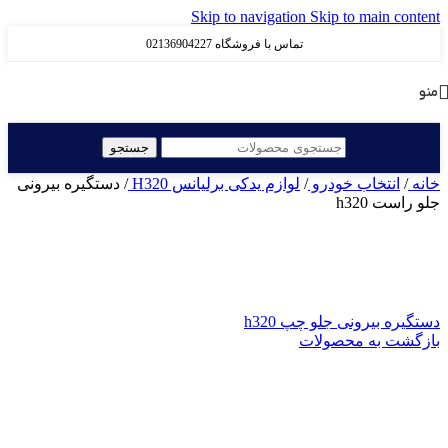
Skip to navigation
Skip to main content
تماس با فروشگاه 02136904227
منو
جستجو
خانه
/
انتخاب خودرو
/
لوازم یدکی برلیانس H320
/
دستگیره بیرونی
جلو راست h320
دستگیره بیرونی جلو چپ h320
بازگشت به محصولات