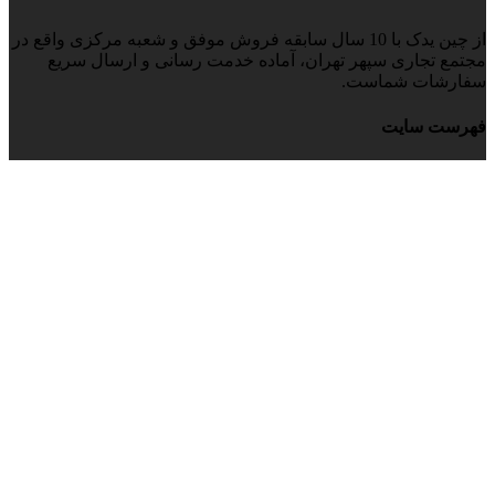
از چین یدک با 10 سال سابقه فروش موفق و شعبه مرکزی واقع در
مجتمع تجاری سپهر تهران، آماده خدمت رسانی و ارسال سریع
سفارشات شماست.
فهرست سایت
صفحه اصلی
فروشگاه
مقالات
درباره ما
تماس با ما
شرایط و قوانین
عضویت در باشگاه مشتریان
عضویت
آدرس دفتر فروش
📍
آدرس:
تهران، خیابان امیر کبیر , قبل از خیابان ملت , مجتمع
تجاری سپهر , طبقه دوم، واحد 220
📞
تلفن تماس:
02136904227
📱
موبایل:
09125092861
ساعت پاسخگویی