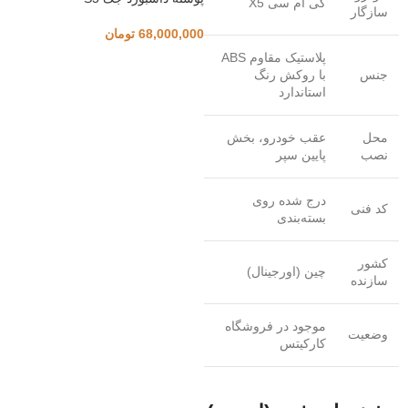
کی ام سی X5
سازگار
68,000,000
تومان
پلاستیک مقاوم ABS
جنس
با روکش رنگ
استاندارد
محل
عقب خودرو، بخش
نصب
پایین سپر
درج شده روی
کد فنی
بسته‌بندی
کشور
چین (اورجینال)
سازنده
موجود در فروشگاه
وضعیت
کارکیتس