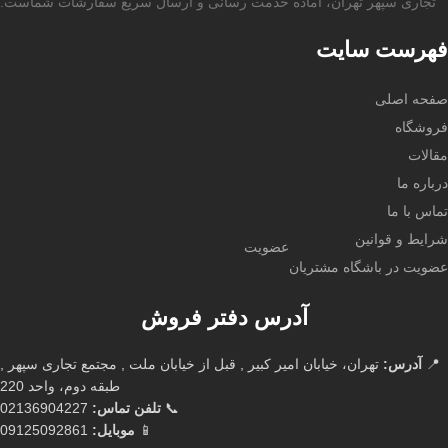
تجاری سپهر تهران، آماده خدمت رسانی و ارسال سریع سفارشات شماست.
فهرست سایت
صفحه اصلی
فروشگاه
مقالات
درباره ما
تماس با ما
شرایط و قوانین
عضویت
عضویت در باشگاه مشتریان
آدرس دفتر فروش
📍
آدرس:
تهران، خیابان امیر کبیر , قبل از خیابان ملت , مجتمع تجاری سپهر ,
طبقه دوم، واحد 220
📞
تلفن تماس:
02136904227
📱
موبایل:
09125092861