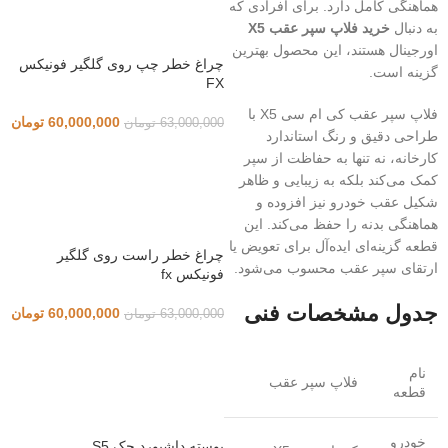
هماهنگی کامل دارد. برای افرادی که
به دنبال
خرید فلاپ سپر عقب X5
اورجینال هستند، این محصول بهترین
چراغ خطر چپ روی گلگیر فونیکس
گزینه است.
FX
فلاپ سپر عقب کی ام سی X5 با
60,000,000
تومان
63,000,000
تومان
طراحی دقیق و رنگ استاندارد
کارخانه، نه تنها به حفاظت از سپر
کمک می‌کند بلکه به زیبایی و ظاهر
شکیل عقب خودرو نیز افزوده و
هماهنگی بدنه را حفظ می‌کند. این
قطعه گزینه‌ای ایده‌آل برای تعویض یا
چراغ خطر راست روی گلگیر
ارتقای سپر عقب محسوب می‌شود.
فونیکس fx
جدول مشخصات فنی
60,000,000
تومان
63,000,000
تومان
نام
فلاپ سپر عقب
قطعه
خودرو
پوسته داشبورد جک S5