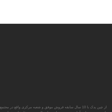
از چین یدک با 10 سال سابقه فروش موفق و شعبه مرکزی واقع در مجتمع