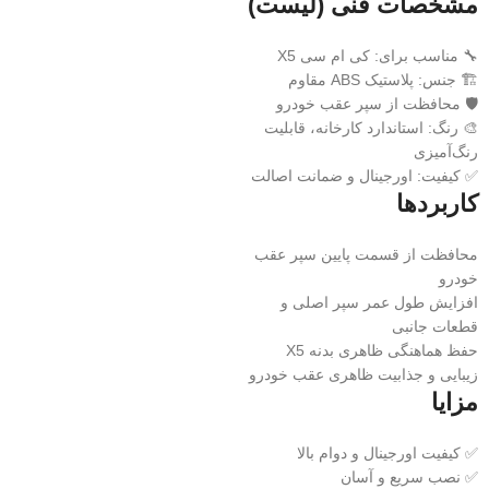
مشخصات فنی (لیست)
🔧 مناسب برای: کی ام سی X5
🏗️ جنس: پلاستیک ABS مقاوم
🛡️ محافظت از سپر عقب خودرو
🎨 رنگ: استاندارد کارخانه، قابلیت
رنگ‌آمیزی
✅ کیفیت: اورجینال و ضمانت اصالت
کاربردها
محافظت از قسمت پایین سپر عقب
خودرو
افزایش طول عمر سپر اصلی و
قطعات جانبی
حفظ هماهنگی ظاهری بدنه X5
زیبایی و جذابیت ظاهری عقب خودرو
مزایا
✅ کیفیت اورجینال و دوام بالا
✅ نصب سریع و آسان