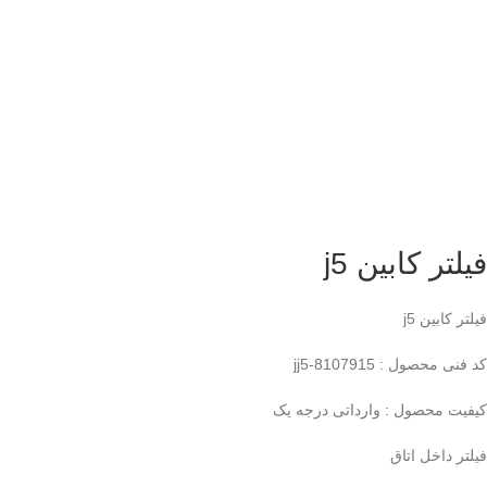
فیلتر کابین j5
فیلتر کابین j5
کد فنی محصول : jj5-8107915
کیفیت محصول : وارداتی درجه یک
فیلتر داخل اتاق