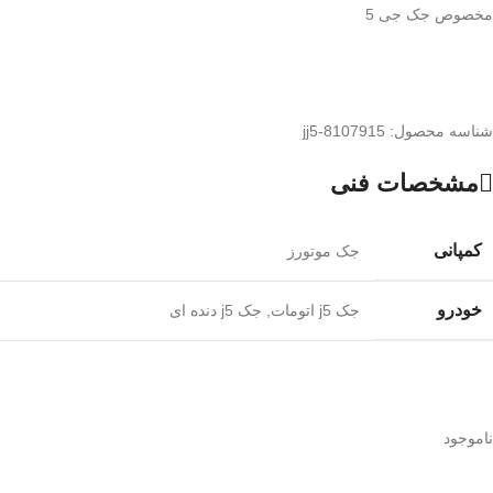
مخصوص جک جی 5
شناسه محصول:
jj5-8107915
مشخصات فنی
کمپانی
جک موتورز
خودرو
جک j5 اتومات
,
جک j5 دنده ای
ناموجود