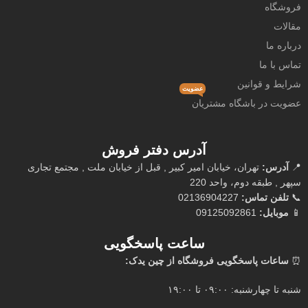
فروشگاه
مقالات
درباره ما
تماس با ما
شرایط و قوانین
عضویت
عضویت در باشگاه مشتریان
آدرس دفتر فروش
📍
آدرس:
تهران، خیابان امیر کبیر , قبل از خیابان ملت , مجتمع تجاری
سپهر , طبقه دوم، واحد 220
📞
تلفن تماس:
02136904227
📱
موبایل:
09125092861
ساعت پاسخگویی
⏰
ساعات پاسخگویی فروشگاه از چین یدک:
شنبه تا چهارشنبه: ۰۹:۰۰ تا ۱۹:۰۰