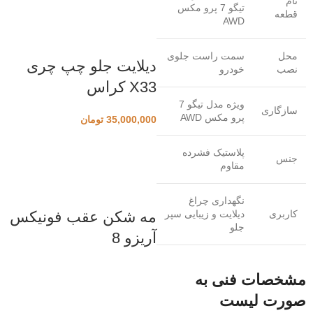
نام
تیگو 7 پرو مکس
قطعه
AWD
محل
سمت راست جلوی
دیلایت جلو چپ چری
نصب
خودرو
X33 کراس
ویژه مدل تیگو 7
سازگاری
پرو مکس AWD
35,000,000
تومان
پلاستیک فشرده
جنس
مقاوم
نگهداری چراغ
کاربری
دیلایت و زیبایی سپر
مه شکن عقب فونیکس
جلو
آریزو 8
مشخصات فنی به
صورت لیست