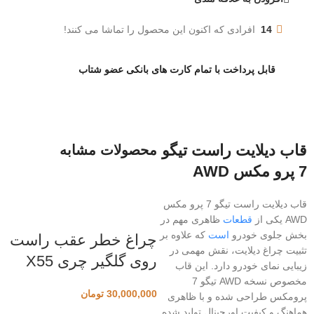
14
افرادی که اکنون این محصول را تماشا می کنند!
قابل پرداخت با تمام کارت های بانکی عضو شتاب
قاب دیلایت راست تیگو
محصولات مشابه
7 پرو مکس AWD
قاب دیلایت راست تیگو 7 پرو مکس
AWD یکی از
قطعات
ظاهری مهم در
بخش جلوی خودرو
است
که علاوه بر
چراغ خطر عقب راست
تثبیت چراغ دیلایت، نقش مهمی در
روی گلگیر چری X55
زیبایی نمای خودرو دارد. این قاب
مخصوص نسخه AWD تیگو 7
30,000,000
تومان
پرومکس طراحی شده و با ظاهری
هماهنگ و کیفیت اورجینال تولید شده