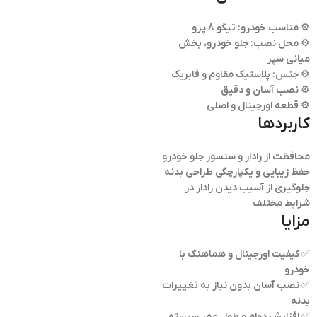
⚙️ مناسب خودرو: تیگو 8 پرو
⚙️ محل نصب: جلو خودرو، بخش
میانی سپر
⚙️ جنس: پلاستیک مقاوم و فابریک
⚙️ نصب آسان و دقیق
⚙️ قطعه اورجینال و اصلی
کاربردها
محافظت از رادار و سنسور جلو خودرو
حفظ زیبایی و یکپارچگی طراحی بدنه
جلوگیری از آسیب دیدن رادار در
شرایط مختلف
مزایا
✅ کیفیت اورجینال و هماهنگ با
خودرو
✅ نصب آسان بدون نیاز به تغییرات
بدنه
✅ افزایش دوام و طول عمر سیستم