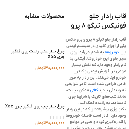
قاب رادار جلو
محصولات مشابه
فونیکس تیگو 8 پرو
قاب رادار جلو تیگو 8 پرو و پرو مکس،
یکی از اجزای کلیدی در سیستم ایمنی
چراغ خطر عقب راست روی گلگیر
این
خودروها
به شمار می‌آید. روی
چری X55
سپر جلوی این خودروها، آپشنی به
نام رادار وجود دارد که نقش بسیار
30,000,000
تومان
مهمی در افزایش ایمنی و کنترل
خودرو ایفا می‌کند. این رادار به طور
خاص طراحی شده است تا در شرایطی
که رانندگی با دید
کافی
ممکن نیست،
مانند شب‌های تاریک یا شرایط جوی
نامساعد، به راننده کمک کند.
چراغ خطر چپ روی گلگیر چری X55
تکنولوژی پیشرفته‌ای که در این رادار
وجود دارد، قادر است فاصله خودروها
را اندازه‌گیری کرده و حتی در مواقع
30,000,000
تومان
ضروری هشدارهایی برای جلوگیری از