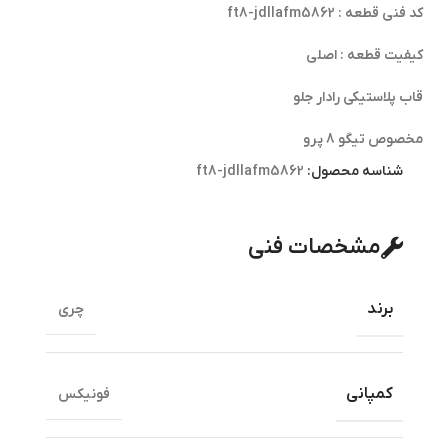
کد فنی قطعه : ft8-jdllafm5862
کیفیت قطعه : اصلی
قاب پلاستیکی رادار جلو
مخصوص تیگو 8 پرو
شناسه محصول:
ft8-jdllafm5862
مشخصات فنی
برند
چری
کمپانی
فونیکس