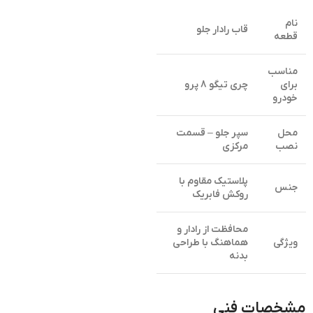
نام
قاب رادار جلو
قطعه
مناسب
برای
چری تیگو 8 پرو
خودرو
محل
سپر جلو – قسمت
نصب
مرکزی
پلاستیک مقاوم با
جنس
روکش فابریک
محافظت از رادار و
ویژگی
هماهنگ با طراحی
بدنه
مشخصات فنی