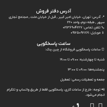
آدرس دفتر فروش
📍
آدرس:
تهران، خیابان امیر کبیر , قبل از خیابان ملت , مجتمع تجاری
سپهر , طبقه دوم، واحد 220
📞
تلفن تماس:
02136904227
📱
موبایل:
09125092861
ساعت پاسخگویی
⏰
ساعات پاسخگویی فروشگاه از چین یدک:
شنبه تا چهارشنبه: ۰۹:۰۰ تا ۱۹:۰۰
پنجشنبه‌ها: ۰۹:۰۰ تا ۱۳:۰۰
جمعه و تعطیلات رسمی: تعطیل
📲
توجه:
خارج از ساعات کاری، پاسخگویی فقط از طریق
واتساپ
و
تلگرام
انجام می‌شود.