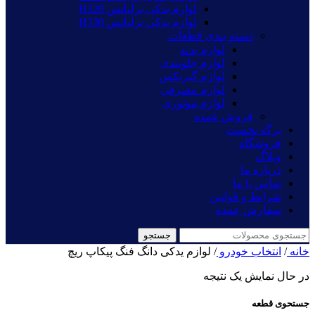
لوازم یدکی برلیانس H320
لوازم یدکی برلیانس H330
دسته بندی قطعات
لوازم بدنه
لوازم جلوبندی
لوازم گیربکس
لوازم مصرفی
لوازم موتوری
فروش عمده
برگه نخست
فروشگاه
وبلاگ
درباره ما
تماس با ما
شرایط و قوانین
سفارش عمده
جستجو
خانه
/
انتخاب خودرو
/
لوازم یدکی دانگ فنگ پیکاپ ریچ
در حال نمایش یک نتیجه
جستحوی قطعه