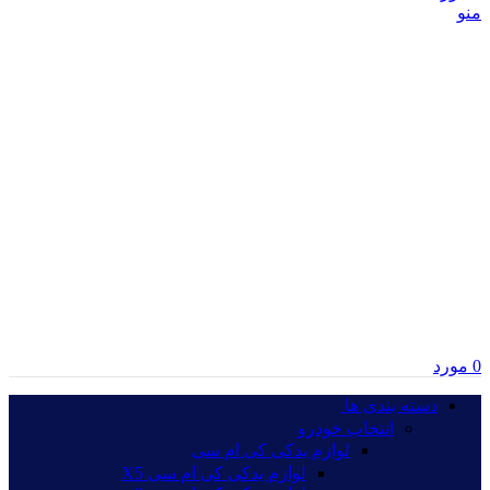
منو
0
مورد
دسته بندی ها‏‏‎ ‎
انتخاب خودرو
لوازم یدکی کی ام سی
لوازم یدکی کی ام سی X5