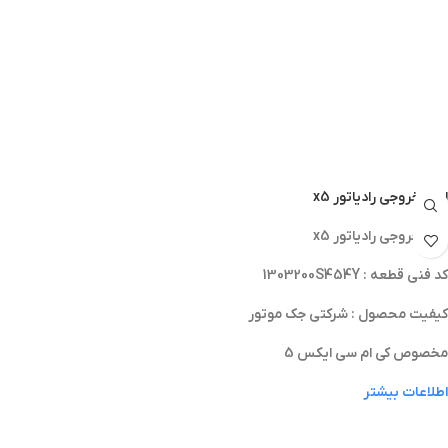
لوله خروجي رادياتور x5
لوله خروجي رادياتور x5
کد فنی قطعه : 1303200S454Y
کیفیت محصول : شرکتی جک موتور
مخصوص کی ام سی ایکس 5
اطلاعات بیشتر