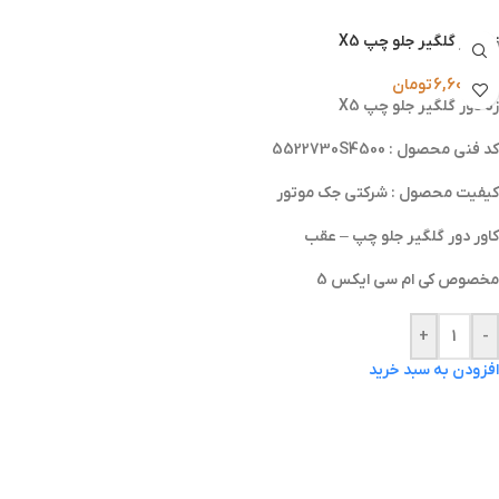
زه دور گلگیر جلو چپ X5
6,600,000
تومان
زه دور گلگیر جلو چپ X5
کد فنی محصول : 5522730S4500
کیفیت محصول : شرکتی جک موتور
کاور دور گلگیر جلو چپ – عقب
مخصوص کی ام سی ایکس 5
+
-
افزودن به سبد خرید