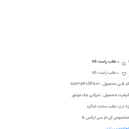
زه درب عقب راست x5
زه درب عقب راست x5
کد فنی محصول : 5522540S4502
کیفیت محصول : شرکتی جک موتور
زه درب عقب سمت شاگرد
مخصوص کی ام سی ایکس 5
اطلاعات بیشتر