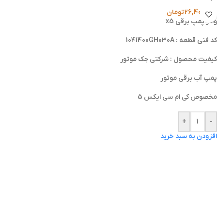
26,400,000
تومان
واتر پمپ برقی x5
کد فنی قطعه : 1041400GH030A
کیفیت محصول : شرکتی جک موتور
پمپ آب برقی موتور
مخصوص کی ام سی ایکس 5
+
-
افزودن به سبد خرید