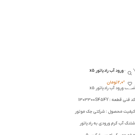
شلنگ ورود آب رادياتور x5
2,090,000
تومان
شلنگ ورود آب رادياتور x5
کد فنی قطعه : 1303300S454Y
کیفیت محصول : شرکتی جک موتور
شلنگ آب گرم ورودی به رادیاتور