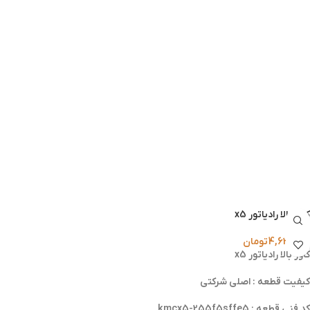
کاور بالا رادیاتور x5
4,620,000
تومان
کاور بالا رادیاتور x5
کیفیت قطعه : اصلی شرکتی
کد فنی قطعه : kmcx5-255f5sffe5