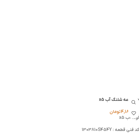
مجموعه شلنگ آب x5
4,180,000
تومان
لوله آب x5
کد فنی قطعه : 1303810S454Y