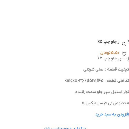
زه سپر جلو چپ x5
5,500,000
تومان
زه سپر جلو چپ x5
کیفیت قطعه : اصلی شرکتی
کد فنی قطعه : kmcx5-366d51v1f45
نوار استیل سپر جلو سمت راننده
مخصوص کی ام سی ایکس 5
افزودن به سبد خرید
بارگذاری محصولات بیشتر