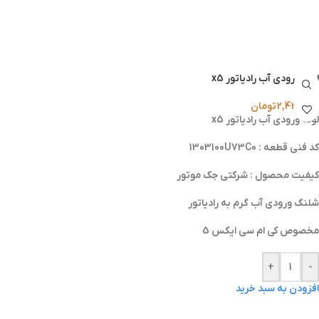
لوله ورودي آب رادياتور x5
2,420,000
تومان
لوله ورودي آب رادياتور x5
کد فنی قطعه : 1303100U73C0
کیفیت محصول : شرکتی جک موتور
شلنگ ورودی آب گرم به رادیاتور
مخصوص کی ام سی ایکس 5
+
-
افزودن به سبد خرید