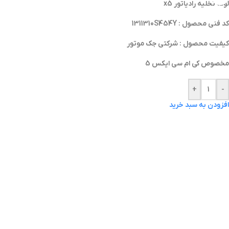
لوله تخليه رادياتور x5
کد فنی محصول : 1311310S454Y
کیفیت محصول : شرکتی جک موتور
مخصوص کی ام سی ایکس 5
+
-
افزودن به سبد خرید