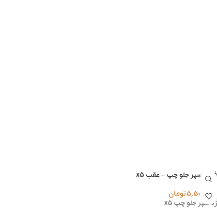
فلاپ سپر جلو چپ – عقب x5
5,500,000
تومان
زه سپر جلو چپ x5