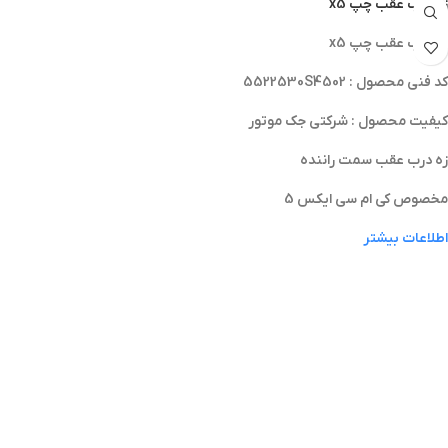
زه درب عقب چپ x5
زه درب عقب چپ x5
کد فنی محصول : 5522530S4502
کیفیت محصول : شرکتی جک موتور
زه درب عقب سمت راننده
مخصوص کی ام سی ایکس 5
اطلاعات بیشتر