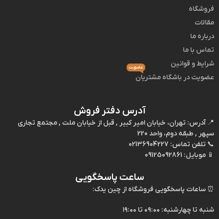
فروشگاه
✅ تضمین اصالت و کیفیت قطعات
مقالات
درباره ما
✅ حفظ ایمنی و عملکرد خودرو
تماس با ما
✅ افزایش عمر موتور و سیستم تعلیق
شرایط و قوانین
عضویت
عضویت در باشگاه مشتریان
✅ پشتیبانی تخصصی در انتخاب قطعه مناسب
✅ امکان تعویض یا بازگشت کالا در صورت نیاز
آدرس دفتر فروش
جمع‌بندی
📍
آدرس:
تهران، خیابان امیر کبیر , قبل از خیابان ملت , مجتمع تجاری
سپهر , طبقه دوم، واحد 220
📞
تلفن تماس:
02136904227
برای حفظ شرایط فنی و
ایمنی
خودروی
کی ام سی K7
،
استفاده
از
لوازم
📱
موبایل:
09125092861
یدکی اصلی کی ام سی K7
بهترین انتخاب است. قطعات اورجینال با کیفیت
تضمین‌شده و خدمات مطمئن، همراه شما در نگهداری و تعمیر خودرو
ساعت پاسخگویی
هستند.
⏰
ساعات پاسخگویی فروشگاه از چین یدک:
شنبه تا چهارشنبه: ۰۹:۰۰ تا ۱۹:۰۰