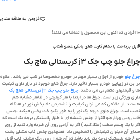
افزودن به علاقه مندی
10
افرادی که اکنون این محصول را تماشا می کنند!
قابل پرداخت با تمام کارت های بانکی عضو شتاب
چراغ جلو چپ جک j3 کریستالی هاچ بک
چراغ جلو
خودرو از اجزای بسیار مهم در خودرو مخصوصا در شب می باشد . علاوه
بر این در زیبایی خودرو بسیار تاثیر دارد. چراغ های موجود در بازار دارای کیفیت
ها و قیمتهای متفاوتی می باشند .
چراغ جلو چپ جک j3 کریستالی هاچ بک
دارای ویژگی زیر است. چراغ ها در ابتدا با هر کیفیتی در ظاهر مشابه هم
هستند . از علائمی که می توان کیفیت را تشخیص داد پخش نور در هنگام
نصب است .چراغ جلوی درجه یک نور را به طور یکنواخت پخش میکند .جنس
قاب رویی چراغ جلو اکثرا از جنس شیشه ای یا طلق پلاستیکی درجه یک است که
اگر با یک چسم سخت (مثلا کلید ) اگر به آرامی روی آن ضربه وارد کنید از روی
صدای آن میتوان کیفیتش را تشخیص داد .همچنین جنس قاب مشکی پشت
چراغ هم پلاستیک درجه یک باید باشد که آن هم از روی رنگ مشکی قاب قابل