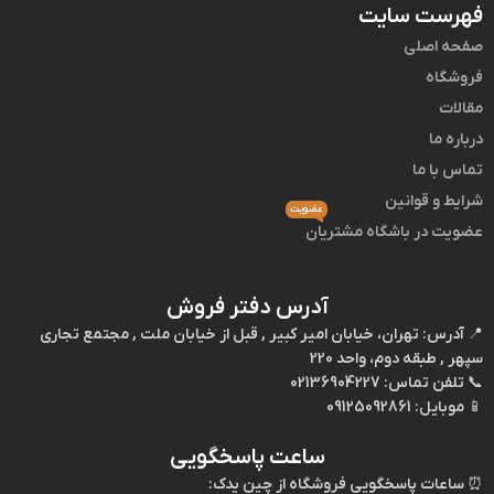
فهرست سایت
صفحه اصلی
فروشگاه
مقالات
درباره ما
تماس با ما
شرایط و قوانین
عضویت
عضویت در باشگاه مشتریان
آدرس دفتر فروش
📍
آدرس:
تهران، خیابان امیر کبیر , قبل از خیابان ملت , مجتمع تجاری
سپهر , طبقه دوم، واحد 220
📞
تلفن تماس:
02136904227
📱
موبایل:
09125092861
ساعت پاسخگویی
⏰
ساعات پاسخگویی فروشگاه از چین یدک: