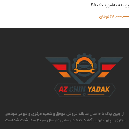
پوسته داشبورد جک S5
68,000,000
تومان
از چین یدک با 10 سال سابقه فروش موفق و شعبه مرکزی واقع در مجتمع
تجاری سپهر تهران، آماده خدمت رسانی و ارسال سریع سفارشات شماست.