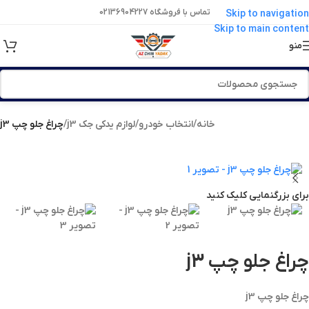
تماس با فروشگاه 02136904227
Skip to navigation
Skip to main content
منو
خانه
/
انتخاب خودرو
/
لوازم یدکی جک j3
/
چراغ جلو چپ j3
برای بزرگنمایی کلیک کنید
چراغ جلو چپ j3
چراغ جلو چپ j3