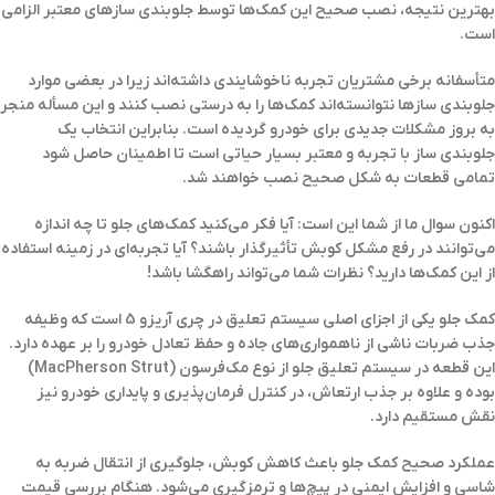
بهترین نتیجه، نصب صحیح این کمک‌ها توسط جلوبندی سازهای معتبر الزامی
است.
متأسفانه برخی مشتریان تجربه ناخوشایندی داشته‌اند زیرا در بعضی موارد
جلوبندی سازها نتوانسته‌اند کمک‌ها را به درستی نصب کنند و این مسأله منجر
به بروز مشکلات جدیدی برای خودرو گردیده است. بنابراین انتخاب یک
جلوبندی ساز با تجربه و معتبر بسیار حیاتی است تا اطمینان حاصل شود
تمامی قطعات به شکل صحیح نصب خواهند شد.
اکنون سوال ما از شما این است: آیا فکر می‌کنید کمک‌های جلو تا چه اندازه
می‌توانند در رفع مشکل کوبش تأثیرگذار باشند؟ آیا تجربه‌ای در زمینه استفاده
از این کمک‌ها دارید؟ نظرات شما می‌تواند راهگشا باشد!
کمک جلو یکی از اجزای اصلی سیستم تعلیق در
چری آریزو 5
است که وظیفه
جذب ضربات ناشی از ناهمواری‌های جاده و حفظ تعادل خودرو را بر عهده دارد.
این قطعه در سیستم تعلیق جلو از نوع
مک‌فرسون (MacPherson Strut)
بوده و علاوه بر جذب ارتعاش، در کنترل فرمان‌پذیری و پایداری خودرو نیز
نقش مستقیم دارد.
عملکرد صحیح کمک جلو باعث کاهش کوبش، جلوگیری از انتقال ضربه به
شاسی و افزایش ایمنی در پیچ‌ها و ترمزگیری می‌شود. هنگام بررسی
قیمت