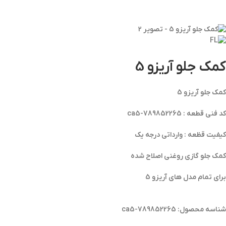
کمک جلو آریزو 5
کمک جلو آریزو 5
کد فنی قطعه : ca5-789852265
کیفیت قظعه : وارداتی درجه یک
کمک جلو گازی روغنی اصلاح شده
برای تمام مدل های آریزو 5
شناسه محصول:
ca5-789852265