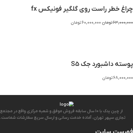
چراغ خطر راست روی گلگیر فونیکس fx
63,000,000
تومان
60,000,000
تومان
پوسته داشبورد جک S5
68,000,000
تومان
از چین یدک با 10 سال سابقه فروش موفق و شعبه مرکزی واقع در مجتمع
تجاری سپهر تهران، آماده خدمت رسانی و ارسال سریع سفارشات شماست.
فهرست سایت