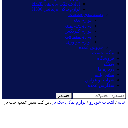
لوازم یدکی برلیانس H320
لوازم یدکی برلیانس H330
دسته بندی قطعات
لوازم بدنه
لوازم جلوبندی
لوازم گیربکس
لوازم مصرفی
لوازم موتوری
فروش عمده
برگه نخست
فروشگاه
وبلاگ
درباره ما
تماس با ما
شرایط و قوانین
سفارش عمده
جستجو
خانه
/
انتخاب خودرو
/
لوازم یدکی جک j5
/
براکت سپر عقب چپ j5