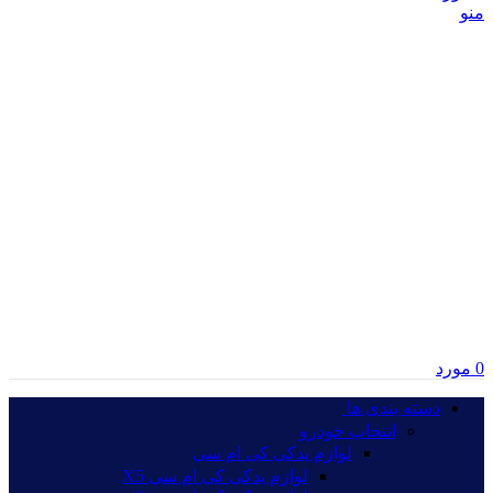
منو
0
مورد
دسته بندی ها‏‏‎ ‎
انتخاب خودرو
لوازم یدکی کی ام سی
لوازم یدکی کی ام سی X5