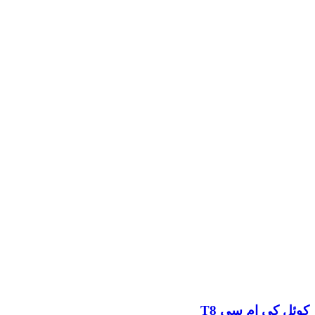
کوئل کی ام سی T8