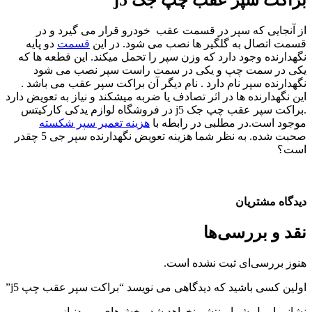
براکت سپر عقب چپ جک j5
از آنجایی که سپر در قسمت عقب خودرو قرار می گیرد و در
قسمت اتصال به گلگیر ها نصب می شود. در این
قسمت
دو پایه
نگهدارنده وجود دارد که وزن سپر را تحمل میکند. این قطعه ها که
یکی در سمت چپ و یکی در سمت راست سپر نصب می شود
نگهدارنده سپر نام دارد . نام دیگر آن براکت سپر عقب می باشد .
این نگهدارنده ها در اثر تصادف یا ضربه میشکند و نیاز به تعویض دارد
.براکت سپر عقب چپ جک j5 در فروشگاه لوازم یدکی کارکیتس
موجود است.در مطلبی در رابطه با
هزینه تعمیر سپر شکسته
صحبت شده. به نظر شما هزینه تعویض نگهدارنده سپر جی 5 چقدر
است؟
دیدگاه مشتریان
نقد و بررسی‌ها
هنوز بررسی‌ای ثبت نشده است.
اولین کسی باشید که دیدگاهی می نویسد “براکت سپر عقب چپ j5”
نشانی ایمیل شما منتشر نخواهد شد.
بخش‌های موردنیاز