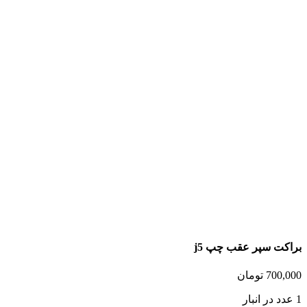
براکت سپر عقب چپ j5
700,000
تومان
1 عدد در انبار