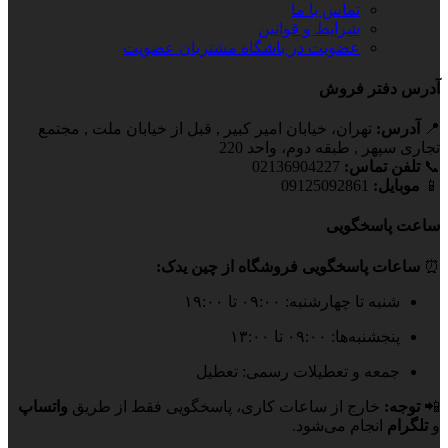
تماس با ما
شرایط و قوانین
عضویت در باشگاه مشتریان
عضویت
آدرس دفتر فروش
📍
آدرس:
تهران، خیابان امیر کبیر , قبل از خیابان ملت , مجتمع
تجاری سپهر , طبقه دوم، واحد 220
📞
تلفن تماس:
02136904227
📱
موبایل:
09125092861
ساعت پاسخگویی
⏰
ساعات پاسخگویی فروشگاه از چین یدک:
شنبه تا چهارشنبه: ۰۹:۰۰ تا ۱۹:۰۰
پنجشنبه‌ها: ۰۹:۰۰ تا ۱۳:۰۰
جمعه و تعطیلات رسمی: تعطیل
📲
توجه:
خارج از ساعات کاری، پاسخگویی فقط از طریق
واتساپ
و
تلگرام
انجام می‌شود.