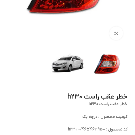
برای بزرگنمایی کلیک کنید
خطر عقب راست h230
خطر عقب راست h230
کیفیت محصول : درجه یک
کد محصول : h230-0465463950