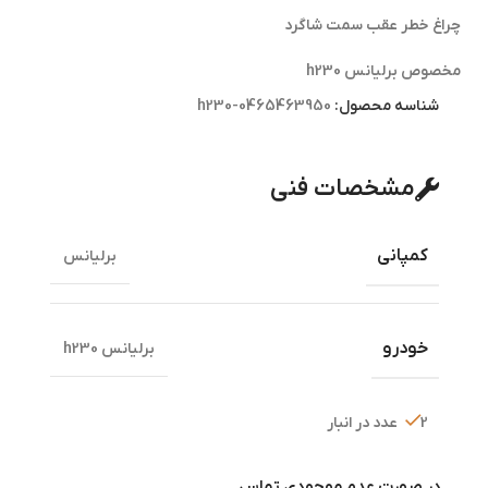
چراغ خطر عقب سمت شاگرد
مخصوص برلیانس h230
شناسه محصول:
h230-0465463950
مشخصات فنی
کمپانی
برلیانس
خودرو
برلیانس h230
2 عدد در انبار
در صورت عدم موجودی تماس