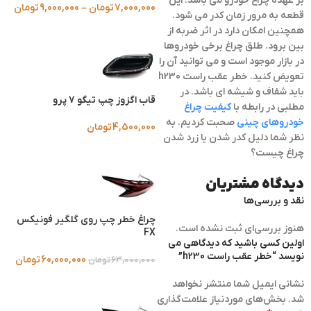
بر عهده چراغ خودرو می باشد. این
7,000,000
تومان
–
9,000,000
تومان
قطعه به مرور زمان کدر می شود.
همچنین امکان دارد در اثر ضربه از
بین برود. طلق چراغ برخی خودروها
در بازار موجود است و می توانید آن را
تعویض کنید. خطر عقب راست h230
باید شفاف و شیشه ای باشد. در
قاب اگزوز چپ تیگو 7 پرو
مطلبی در رابطه با
کیفیت چراغ
خودروهای چینی
صحبت کردیم. به
4,500,000
تومان
نظر شما دلیل کدر شدن یا زرد شدن
چراغ چیست؟
دیدگاه مشتریان
نقد و بررسی‌ها
چراغ خطر چپ روی گلگیر فونیکس
هنوز بررسی‌ای ثبت نشده است.
FX
اولین کسی باشید که دیدگاهی می
نویسد “خطر عقب راست h230”
60,000,000
تومان
63,000,000
تومان
نشانی ایمیل شما منتشر نخواهد
شد.
بخش‌های موردنیاز علامت‌گذاری