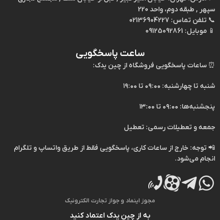
سپهر , طبقه دوم، واحد 220
📞
تلفن تماس:
02136904227
📱
موبایل:
09125092861
ساعت پاسخگویی
⏰
ساعات پاسخگویی فروشگاه از چین یدک:
شنبه تا چهارشنبه: ۰۹:۰۰ تا ۱۹:۰۰
پنجشنبه‌ها: ۰۹:۰۰ تا ۱۳:۰۰
جمعه و تعطیلات رسمی: تعطیل
📲
توجه:
خارج از ساعات کاری، پاسخگویی فقط از طریق
واتساپ
و
تلگرام
انجام می‌شود.
مجوز اینماد و جواز تجارت الکترونیک
به از چین یدک اعتماد کنید