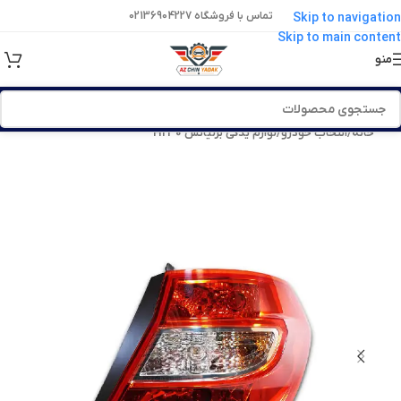
تماس با فروشگاه 02136904227
Skip to navigation
Skip to main content
منو
خانه
/
انتخاب خودرو
/
لوازم یدکی برلیانس H230