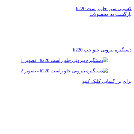
کشویی سپر جلو راست h220
بازگشت به محصولات
دستگیره بیرونی جلو چپ h220
برای بزرگنمایی کلیک کنید