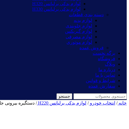
لوازم یدکی برلیانس H320
لوازم یدکی برلیانس H330
دسته بندی قطعات
لوازم بدنه
لوازم جلوبندی
لوازم گیربکس
لوازم مصرفی
لوازم موتوری
فروش عمده
برگه نخست
فروشگاه
وبلاگ
درباره ما
تماس با ما
شرایط و قوانین
سفارش عمده
جستجو
خانه
/
انتخاب خودرو
/
لوازم یدکی برلیانس H220
/
دستگیره بیرونی جلو 