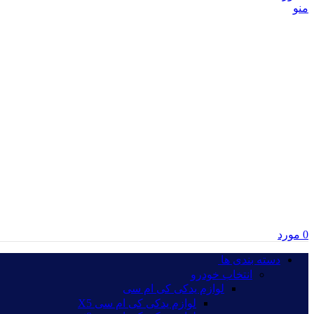
منو
0
مورد
دسته بندی ها‏‏‎ ‎
انتخاب خودرو
لوازم یدکی کی ام سی
لوازم یدکی کی ام سی X5