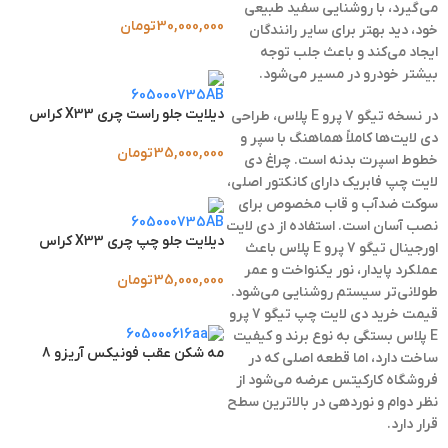
می‌گیرد، با روشنایی سفید طبیعی
30,000,000
تومان
خود، دید بهتر برای سایر رانندگان
ایجاد می‌کند و باعث جلب توجه
بیشتر خودرو در مسیر می‌شود.
دیلایت جلو راست چری X33 کراس
در نسخه
تیگو 7 پرو E پلاس
، طراحی
دی لایت‌ها کاملاً هماهنگ با سپر و
35,000,000
تومان
خطوط اسپرت بدنه است. چراغ دی
لایت چپ فابریک دارای کانکتور اصلی،
سوکت ضدآب و قاب مخصوص برای
نصب آسان است. استفاده از
دی لایت
دیلایت جلو چپ چری X33 کراس
اورجینال تیگو 7 پرو E پلاس
باعث
عملکرد پایدار، نور یکنواخت و عمر
35,000,000
تومان
طولانی‌تر سیستم روشنایی می‌شود.
قیمت خرید دی لایت چپ تیگو 7 پرو
E پلاس
بستگی به نوع برند و کیفیت
مه شکن عقب فونیکس آریزو 8
ساخت دارد، اما قطعه اصلی که در
فروشگاه کارکیتس عرضه می‌شود از
نظر دوام و نوردهی در بالاترین سطح
قرار دارد.