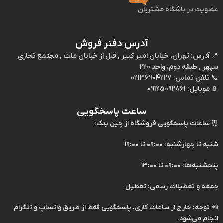
عضویت در باشگاه مشتریان
آدرس دفتر فروش
📍
آدرس:
تهران، خیابان امیر کبیر , قبل از خیابان ملت , مجتمع تجاری
سپهر , طبقه دوم، واحد 220
📞
تلفن تماس:
02136904227
📱
موبایل:
09125092861
ساعت پاسخگویی
⏰
ساعات پاسخگویی فروشگاه از چین یدک:
شنبه تا چهارشنبه: ۰۹:۰۰ تا ۱۹:۰۰
پنجشنبه‌ها: ۰۹:۰۰ تا ۱۳:۰۰
جمعه و تعطیلات رسمی: تعطیل
📲
توجه:
خارج از ساعات کاری، پاسخگویی فقط از طریق
واتساپ
و
تلگرام
انجام می‌شود.