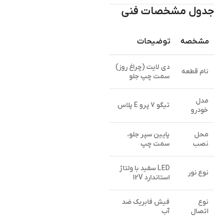
جدول مشخصات فنی
مشخصه
توضیحات
دی لایت (چراغ روز)
نام قطعه
سمت چپ جلو
مدل
تیگو 7 پرو E پلاس
خودرو
محل
پایین سپر جلو،
نصب
سمت چپ
LED سفید با ولتاژ
نوع نور
استاندارد 12V
نوع
فیش فابریک ضد
اتصال
آب