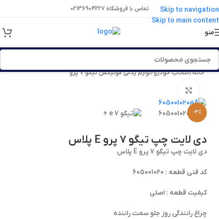
تماس با فروشگاه 02136904227
Skip to navigation
Skip to main content
منو
خانه
/
انتخاب خودرو
/
لوازم یدکی فونیکس تیگو 7 پرو
برای بزرگنمایی کلیک کنید
-3%
دی لایت چپ تیگو 7 پرو E پلاس
دی لایت چپ تیگو 7 پرو E پلاس
کد فنی قطعه : 605001020
کیفیت قطعه : اصلی
چراغ رانندگی روز جلو سمت راننده