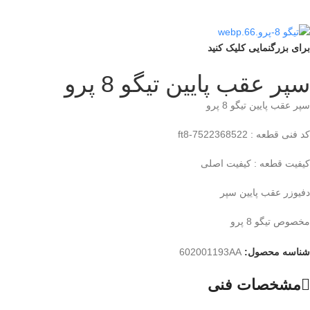
برای بزرگنمایی کلیک کنید
سپر عقب پایین تیگو 8 پرو
سپر عقب پایین تیگو 8 پرو
کد فنی قطعه : ft8-7522368522
کیفیت قطعه : کیفیت اصلی
دفیوزر عقب پایین سپر
مخصوص تیگو 8 پرو
شناسه محصول:
602001193AA
مشخصات فنی