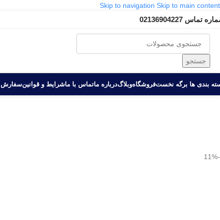
Skip to navigation
Skip to main content
ره تماس 02136904227
جستجو
ه بندی ها‏‏‎ ‎
برگه نخست
فروشگاه
وبلاگ
درباره ما
تماس با ما
شرایط و قوانین
سفارش 
-11%