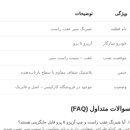
ویژگی
توضیحات
نام قطعه
شبرنگ سپر عقب راست
خودرو سازگار
آریزو 6 پرو
موقعیت نصب
عقب – سمت راست سپر
جنس
پلاستیک شفاف مقاوم با سطح بازتاب‌دهنده
وضعیت
موجود در فروشگاه کارکیتس – اصل و فابریک
سوالات متداول (FAQ)
۱. آیا شبرنگ عقب راست و چپ آریزو 6 پرو قابل جایگزینی هستند؟
خیر، هر کدام طراحی متفاوتی دارند و باید متناسب با سمت سپر نصب شوند.