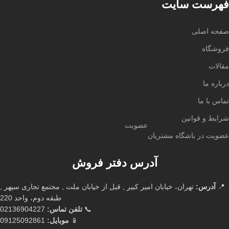
فهرست سایت
صفحه اصلی
فروشگاه
مقالات
درباره ما
تماس با ما
شرایط و قوانین
عضویت
عضویت در باشگاه مشتریان
آدرس دفتر فروش
📍
آدرس:
تهران، خیابان امیر کبیر , قبل از خیابان ملت , مجتمع تجاری سپهر ,
طبقه دوم، واحد 220
📞
تلفن تماس:
02136904227
📱
موبایل:
09125092861