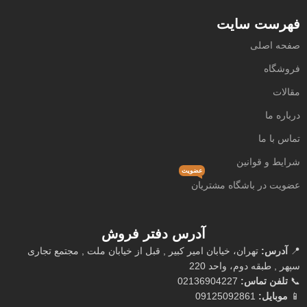
فهرست سایت
صفحه اصلی
فروشگاه
مقالات
درباره ما
تماس با ما
شرایط و قوانین
عضویت
عضویت در باشگاه مشتریان
آدرس دفتر فروش
📍
آدرس:
تهران، خیابان امیر کبیر , قبل از خیابان ملت , مجتمع تجاری
سپهر , طبقه دوم، واحد 220
📞
تلفن تماس:
02136904227
📱
موبایل:
09125092861