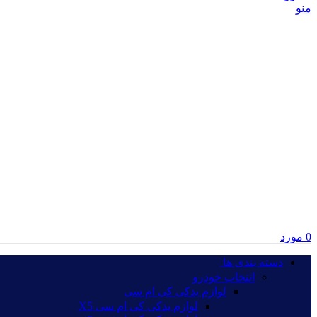
منو
0
مورد
دسته بندی ها‏‏‎ ‎
انتخاب خودرو
لوازم یدکی کی ام سی
لوازم یدکی کی ام سی X5