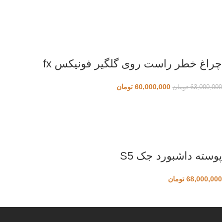
چراغ خطر راست روی گلگیر فونیکس fx
60,000,000
تومان
63,000,000
تومان
پوسته داشبورد جک S5
68,000,000
تومان