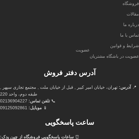
فروشگاه
مقالات
درباره ما
تماس با ما
شرایط و قوانین
عضویت
عضویت در باشگاه مشتریان
آدرس دفتر فروش
📍
آدرس:
تهران، خیابان امیر کبیر , قبل از خیابان ملت , مجتمع تجاری سپهر ,
طبقه دوم، واحد 220
📞
تلفن تماس:
02136904227
📱
موبایل:
09125092861
ساعت پاسخگویی
⏰
ساعات پاسخگویی فروشگاه از چین یدک: