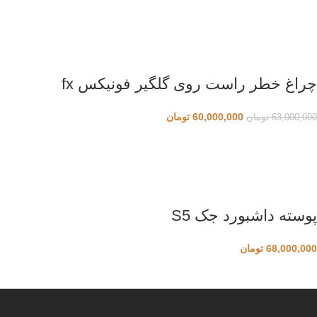
چراغ خطر راست روی گلگیر فونیکس fx
60,000,000
تومان
63,000,000
تومان
پوسته داشبورد جک S5
68,000,000
تومان