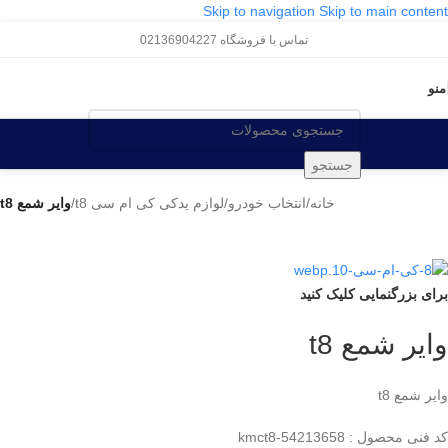
Skip to navigation
Skip to main content
تماس با فروشگاه 02136904227
منو
جستجو
خانه
/
انتخاب خودرو
/
لوازم یدکی کی ام سی t8
/
وایر شمع t8
برای بزرگنمایی کلیک کنید
وایر شمع t8
وایر شمع t8
کد فنی محصول : kmct8-54213658