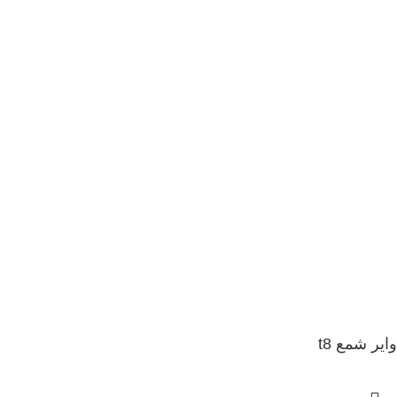
وایر شمع t8