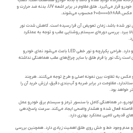
ابق استاندارد کارخانه سازنده تولید شده و کاملاً با بدنه خودرو هماهنگ است. نصب
آن بدون نیاز به تغییر در سیم‌کشی انجام می‌شود و به‌صورت فابریک روی خودرو قرار می‌گیرد. طلق مقاوم در برابر اشعه UV، بدنه ضد حرارت و
ش نور شده باشد، زمان تعویض آن فرا رسیده است. کاهش شدت نور
الا ببرد. بررسی دوره‌ای سیستم روشنایی عقب و توجه به عملکرد
از نظر زیبایی ظاهری نیز این قطعه تأثیر قابل توجهی بر نمای عقب خودرو دارد. طراحی یکپارچه و نور خطی LED باعث می‌شود نمای خودرو
 است رنگ نور یا فرم طلق با سایر چراغ‌های عقب هماهنگی نداشته
 خطر وسط تیگو 7 پرو مکس به تفاوت بین نمونه اصلی و طرح توجه می‌کنند. هرچند
ستاندارد، مقاومت در برابر ضربه و آب‌بندی دقیق، ارزش
خرید
آن را
 خواهد بود.
یمنی فعال خودرو، در هماهنگی کامل با سنسور ترمز و سیستم برق خودرو عمل
م فشردن پدال ترمز بلافاصله فعال شده و هشدار واضحی ایجاد می‌کند. سرعت پاسخ‌دهی
 و عدم وجود خط و خش روی طلق اهمیت زیادی دارد. همچنین بررسی