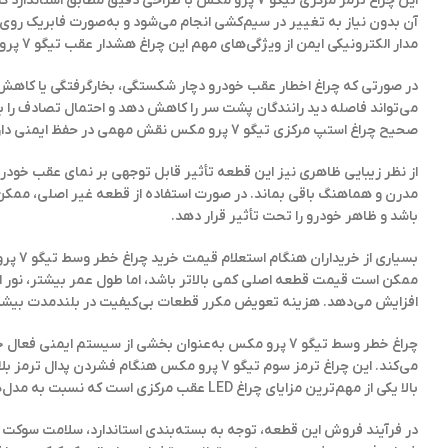
این چراغ ترمز مرکزی تیگو 7 پرو مکس با طراحی دقیق مط
مدار الکترونیکی ایمن از ویژگی‌های مهم این چراغ هشدار عقب تیگو 7 پرو مکس 605000568AA محسوب می‌شوند.
در صورتی که چراغ اخطار عقب خودرو دچار شکستگی، بخارگرفتگی یا کاه
می‌تواند فاصله دید رانندگان پشت سر را کاهش دهد و احتمال تصادف را ب
صحیح چراغ استپ مرکزی تیگو 7 پرو مکس نقش مهمی در حفظ ایمنی دارد.
مدرن و هماهنگ باقی بماند. در صورت استفاده از قطعه غیر اصلی، ممکن
باشد و ظاهر خودرو را تحت تأثیر قرار دهد.
بسیاری از خریداران هنگام استعلام
قیمت خرید
چراغ
ممکن است
قیمت
قطعه اصلی کمی بالاتر باشد، اما طول عمر بیشتر، نور ا
افزایش می‌دهد. هزینه تعویض مکرر قطعات بی‌کیفیت در بلندمدت بیشتر
چراغ خطر وسط تیگو 7 پرو مکس به‌عنوان بخشی از سیستم ا
می‌کند. این چراغ ترمز سوم تیگو 7 پرو مکس هنگا
بالا یکی از مهم‌ترین مزایای چراغ LED عقب مرکزی است که نسبت به مدل‌های قدیمی لامپی عملکرد بهتری دارد.
در فرآیند
فروش
این قطعه، توجه به بسته‌بندی استاندارد، سلامت سوکت