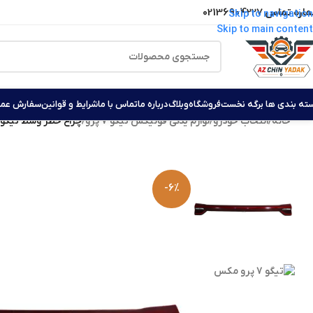
ره تماس 02136904227
Skip to navigation
Skip to main content
ه بندی ها‏‏‎ ‎
برگه نخست
فروشگاه
وبلاگ
درباره ما
تماس با ما
شرایط و قوانین
سفارش عمد
خانه
/
انتخاب خودرو
/
لوازم یدکی فونیکس تیگو 7 پرو
/
چراغ خطر وسط تیگو 7 پرو مکس
-6%