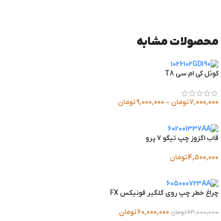
محصولات مشابه
کوئل کی ام سی T8
7,000,000
تومان
–
9,000,000
تومان
قاب اگزوز چپ تیگو 7 پرو
4,500,000
تومان
چراغ خطر چپ روی گلگیر فونیکس FX
60,000,000
تومان
63,000,000
تومان