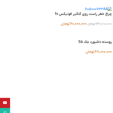
چراغ خطر راست روی گلگیر فونیکس fx
60,000,000
تومان
63,000,000
تومان
پوسته داشبورد جک S5
68,000,000
تومان
یوتیوب
واتساپ