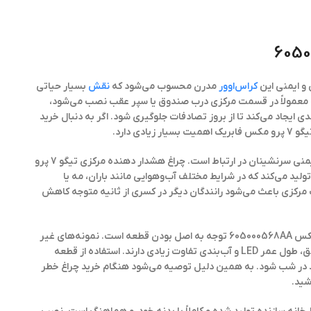
کراس‌اوور
مدرن محسوب می‌شود که
نقش
بسیار حیاتی
و معمولاً در قسمت مرکزی درب صندوق یا سپر عقب نصب می‌شود،
 ایجاد می‌کند تا از بروز تصادفات جلوگیری شود. اگر به دنبال
خرید
 دارد.
سیستم روشنایی عقب خودرو تنها برای زیبایی نیست، بلکه مستقیماً با ایمنی سرنشینان در ارتباط است. چراغ هشدار دهنده مرکزی تیگو 7 پرو
شفاف و سریع‌العملی تولید می‌کند که در شرایط مختلف آب‌وهوایی مانند باران، مه یا
رکزی باعث می‌شود رانندگان دیگر در کسری از ثانیه متوجه کاهش
چراغ خطر وسط تیگو 7 پرو مکس 605000568AA توجه به اصل بودن قطعه است. نمونه‌های غیر
اصلی ممکن است از نظر ظاهری مشابه باشند، اما در شدت نور، کیفیت طلق، طول عمر LED و آب‌بندی تفاوت زیادی دارند. استفاده از قطعه
ید در شب شود. به همین دلیل توصیه می‌شود هنگام
خرید
چراغ خطر