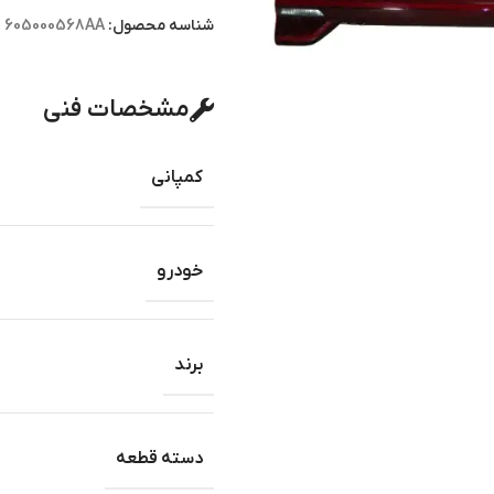
شناسه محصول:
605000568AA
مشخصات فنی
کمپانی
خودرو
برند
دسته قطعه