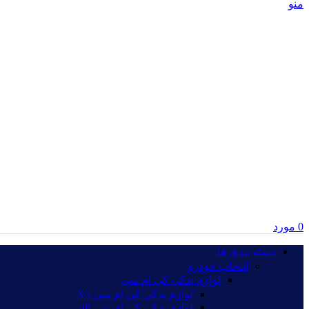
منو
0
مورد
دسته بندی ها‏‏‎ ‎
انتخاب خودرو
لوازم یدکی کی ام سی
لوازم یدکی کی ام سی X5
لوازم یدکی کی ام سی t8