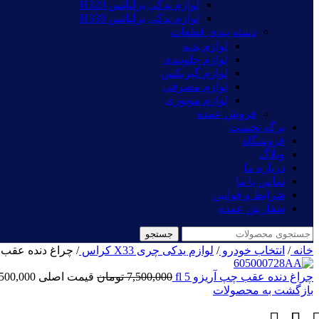
لوازم یدکی برلیانس H320
لوازم یدکی برلیانس H330
دسته بندی قطعات
لوازم بدنه
لوازم جلوبندی
لوازم گیربکس
لوازم مصرفی
لوازم موتوری
فروش عمده
برگه نخست
فروشگاه
وبلاگ
درباره ما
تماس با ما
شرایط و قوانین
سفارش عمده
جستجو
خانه
/
انتخاب خودرو
/
لوازم یدکی چری X33 کراس
/
چراغ دنده عقب چپ 33
چراغ دنده عقب چپ آریزو 5 fl
7,500,000
تومان
قیمت اصلی 7,500,000 تومان بود.
بازگشت به محصولات