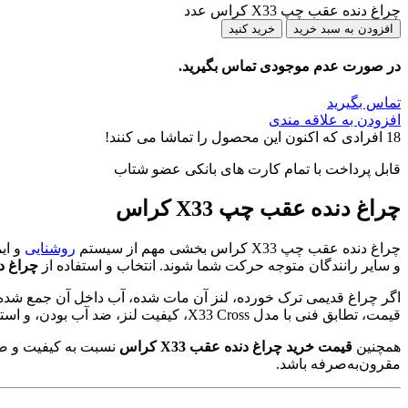
چراغ دنده عقب چپ X33 کراس عدد
افزودن به سبد خرید
خرید کنید
در صورت عدم موجودی تماس بگیرید.
تماس بگیرید
افزودن به علاقه مندی
18
افرادی که اکنون این محصول را تماشا می کنند!
قابل پرداخت با تمام کارت های بانکی عضو شتاب
چراغ دنده عقب چپ X33 کراس
چراغ دنده عقب چپ X33 کراس بخشی مهم از سیستم
روشنایی
و ای
و سایر رانندگان متوجه حرکت شما شوند. انتخاب و استفاده از
چراغ دنده 
اگر چراغ قدیمی ترک خورده، لنز آن مات شده، آب داخل آن جمع شده 
قیمت، تطابق فنی با مدل X33 Cross، کیفیت لنز، ضد آب بودن، و استاندارد مونتاژ اهمیت دارد.
همچنین
قیمت خرید چراغ دنده عقب X33 کراس
نسبت به کیفیت و ضما
مقرون‌به‌صرفه باشد.