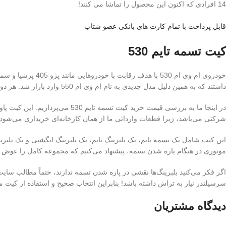
14
افرادی که اکنون این محصول را تماشا می کنند!
قابل پرداخت با تمام کارت های بانکی عضو شتاب
کیت تسمه تایم 530
خودروی ام وی ام 
داشتند که به همین دلیل مدل جدیدی به نام ام وی ام 550 وارد بازار شد. هر دو مدل 530 و 550 به جز در قسمت گیربکس کاملاً مشابه هستند.
شرکتی می‌باشد، زیرا قطعات وارداتی ما از همان کارخانه‌ای خریداری می‌شود 
موتوری در هنگام پاره شدن تسمه، پیشنهاد می‌کنیم که مجموعه کامل را عوض ک
اگر فکر می‌کنید بلبرینگ‌ها نقشی در پاره شدن تسمه ندارند، حتماً مطالب سای
سرسیلندر نیاز به تراش داشته باشد! بنابراین انتخاب صحیح و استفاده از کیت مناسب مانند کیت تسمه تایم 530 نه تنها تضمین کننده عملکرد بهتر خودرو شم
دیدگاه مشتریان