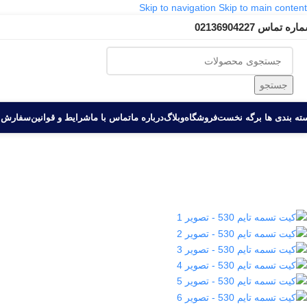
Skip to navigation
Skip to main content
ره تماس 02136904227
جستجو
ه بندی ها‏‏‎ ‎
برگه نخست
فروشگاه
وبلاگ
درباره ما
تماس با ما
شرایط و قوانین
سفارش 